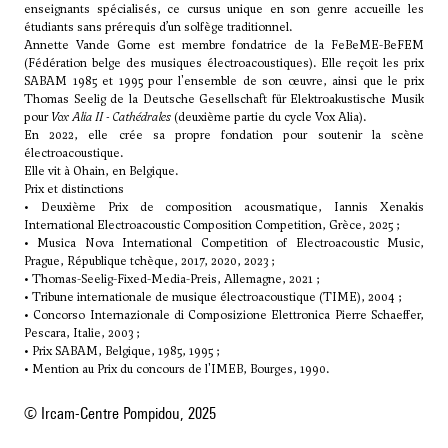
enseignants spécialisés, ce cursus unique en son genre accueille les
étudiants sans prérequis d’un solfège traditionnel.
Annette Vande Gorne est membre fondatrice de la FeBeME-BeFEM
(Fédération belge des musiques électroacoustiques). Elle reçoit les prix
SABAM 1985 et 1995 pour l'ensemble de son œuvre, ainsi que le prix
Thomas Seelig de la Deutsche Gesellschaft für Elektroakustische Musik
pour
Vox Alia II - Cathédrales
(deuxième partie du cycle Vox Alia).
En 2022, elle crée sa propre fondation pour soutenir la scène
électroacoustique.
Elle vit à Ohain, en Belgique.
Prix et distinctions
• Deuxième Prix de composition acousmatique, Iannis Xenakis
International Electroacoustic Composition Competition, Grèce, 2025 ;
• Musica Nova International Competition of Electroacoustic Music,
Prague, République tchèque, 2017, 2020, 2023 ;
• Thomas-Seelig-Fixed-Media-Preis, Allemagne, 2021 ;
• Tribune internationale de musique électroacoustique (TIME), 2004 ;
• Concorso Internazionale di Composizione Elettronica Pierre Schaeffer,
Pescara, Italie, 2003 ;
• Prix SABAM, Belgique, 1985, 1995 ;
• Mention au Prix du concours de l'IMEB, Bourges, 1990.
© Ircam-Centre Pompidou, 2025