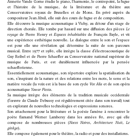
Annette Vande Gorne étudie le piano, l’harmonie, le contrepoint, la fugue
et l’histoire de la musique, de la littérature et du théâtre aux
Conservatoires royaux de Bruxelles et de Mons. En privé auprès du
compositeur Jean Absil, elle suit des cours de fugue et de composition.
Elle découvre la musique acousmatique à Vichy, au détour d’un stage de
direction chorale. Elle tombe par hasard sur une diffusion des pièces
Le
voyage
de
Pierre Henry
et
Espaces inhabitables
de
François Bayle
, et vit
une expérience esthétique nouvelle. Le dialogue entre le son et l’espace
est pour elle une révélation qui détermine la suite de son parcours
musical. Entre 1977 et 1980, elle intègre la classe d’électroacoustique de
Guy Reibel
et de
Pierre Schaeffer
au Conservatoire national supérieur de
musique de Paris, et est durablement influencée par la pensée
schaefferienne.
Essentiellement acousmatique, son répertoire explore la spatialisation du
son, s'inspirant de la nature et des relations entre les mots, le sens et la
matière vocale (la voix est à la base de son cycle
Vox Alia
et de son opéra
acousmatique
Yawar Fiesta
.
Sa musique intègre des éléments de la tradition musicale occidentale
(l’œuvre de Claude Debussy est régulièrement citée dans son travail) tout
en explorant de nouvelles technologies et expressions sonores.
Son attachement pour la littérature et la poésie l’amène à rencontrer le
poète flamand Werner Lambersy dans les années 80, avec qui elle
compose de nombreuses pièces (
Noces Noires
,
Architecture Nuit
,
Le
ginkgo
).
Elle compose également pour le théâtre, la radio et pour des installations.