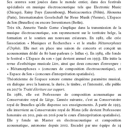
Ses œuvres sont jouées dans le monde entier, dans des festivals
spécialisés en musique électroacoustique tels que Electronic Music
(Chicago), Rainy Days (Luxembourg), Musicacoustica (Pékin), Akousma
(Paris), Internationalen Geselschaft fur Neue Musik (Vienne), L'Espace
du Son (Bruxelles) ou encore Inventionen (Berlin).
Très tôt, Annette Vande Gorne s’implique dans la transmission de la
musique électroacoustique, son rayonnement sur le territoire belge, la
formation et le soutien aux nouveaux créateurs. En 1982, elle crée
l’association « Musiques et Recherches » et le studio
Métamorphoses
d’Orphée
. Elle met en place une saison de concerts et conçoit un
acousmonium dédié de 80 haut-parleurs (« Influx »). En 1984, elle fonde
le festival « L’Espace du son » (qui devient annuel en 1993). Elle initie la
revue d’esthétique musicale
Lien
, ainsi que deux concours d’envergure :
« Métamorphoses » (concours de composition électroacoustique), et
« Espace du Son » (concours d’interprétation spatialisée).
Théoricienne de l’espace sonore comme cinquième paramètre musical,
en dialogue avec la hauteur, la durée, le timbre, et l’intensité, elle publie
en 2017 le
Traité d’écriture sur support
.
En 1986, elle est Professeure de composition acousmatique au
Conservatoire royal de Liège. L’année suivante, c’est au Conservatoire
royal de Bruxelles qu’elle dispense ses enseignements. À partir de 1993,
elle intervient au Conservatoire royal de Mons (elle devient Professeure
honoraire en 2011, puis en 2016 pour le cours d’interprétation spatialisée).
Elle y fonde un Master en électroacoustique et composition
acousmatique, autonome depuis 2002. Encadré par une équipe de 14