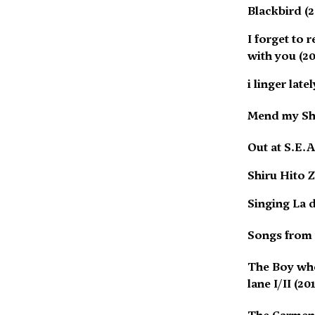
Blackbird (2
I forget to
with you (2
i linger lat
Mend my Sh
Out at S.E.A
Shiru Hito Z
Singing La d
Songs from 
The Boy wh
lane I/II (20