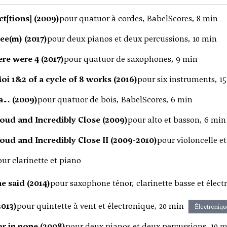
ct[tions] (2009)
pour quatuor à cordes, BabelScores, 8 min
see(m) (2017)
pour deux pianos et deux percussions, 10 min
re were 4 (2017)
pour quatuor de saxophones, 9 min
i 1&2 of a cycle of 8 works (2016)
pour six instruments, 1
a… (2009)
pour quatuor de bois, BabelScores, 6 min
oud and Incredibly Close (2009)
pour alto et basson, 6 min
oud and Incredibly Close II (2009-2010)
pour violoncelle e
ur clarinette et piano
he said (2014)
pour saxophone ténor, clarinette basse et élect
2013)
pour quintette à vent et électronique, 20 min
Électroniqu
 or in none (2008)
pour deux pianos et deux percussions, 10 