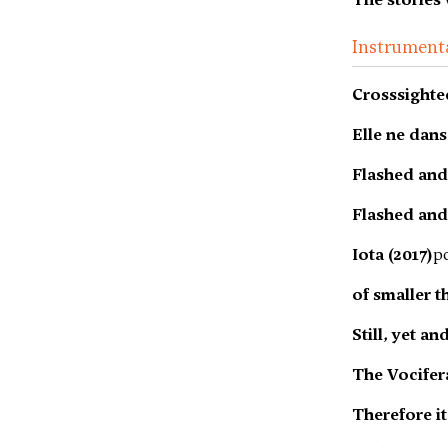
Instrument
Crosssighte
Elle ne dans
Flashed and
Flashed and
Iota (2017)
p
of smaller t
Still, yet an
The Vocifer
Therefore it