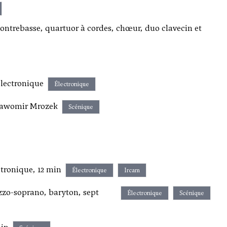
ontrebasse, quartuor à cordes, chœur, duo clavecin et
 électronique
Électronique
lawomir Mrozek
Scénique
tronique, 12 min
Électronique
Ircam
zzo-soprano, baryton, sept
Électronique
Scénique