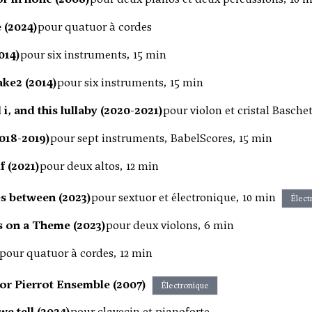
 (2024)
pour quatuor à cordes
014)
pour six instruments, 15 min
ake2 (2014)
pour six instruments, 15 min
 i, and this lullaby (2020-2021)
pour violon et cristal Baschet
018-2019)
pour sept instruments, BabelScores, 15 min
f (2021)
pour deux altos, 12 min
es between (2023)
pour sextuor et électronique, 10 min
Élect
s on a Theme (2023)
pour deux violons, 6 min
pour quatuor à cordes, 12 min
for Pierrot Ensemble (2007)
Électronique
we tell (2024)
pour clavecin et pianoforte