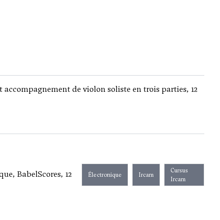
 accompagnement de violon soliste en trois parties, 12
Cursus
que, BabelScores, 12
Électronique
Ircam
Ircam