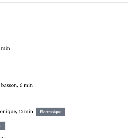
5 min
t basson, 6 min
ronique, 12 min
Électronique
e
min