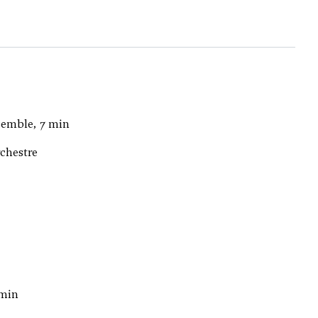
semble, 7 min
rchestre
 min