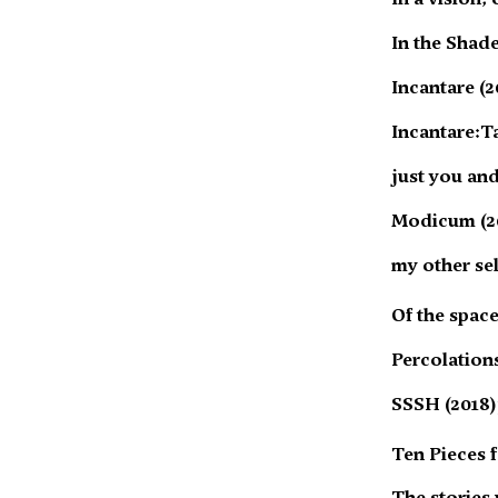
In the Shade
Incantare (2
Incantare:T
just you and
Modicum (2
my other sel
Of the spac
Percolation
SSSH (2018)
Ten Pieces 
The stories 