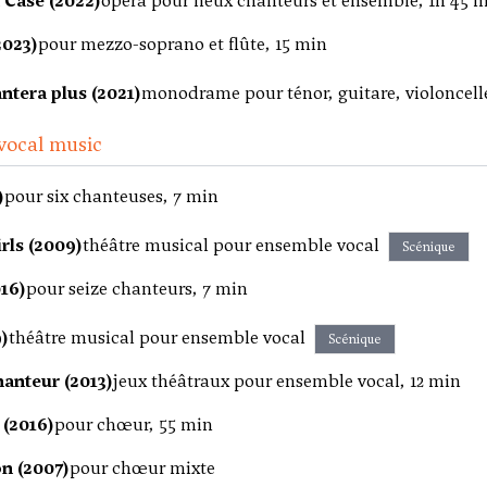
Case (2022)
opéra pour neux chanteurs et ensemble, 1h 45 
2023)
pour mezzo-soprano et flûte, 15 min
ntera plus (2021)
monodrame pour ténor, guitare, violoncelle
vocal music
)
pour six chanteuses, 7 min
rls (2009)
théâtre musical pour ensemble vocal
Scénique
16)
pour seize chanteurs, 7 min
)
théâtre musical pour ensemble vocal
Scénique
hanteur (2013)
jeux théâtraux pour ensemble vocal, 12 min
(2016)
pour chœur, 55 min
n (2007)
pour chœur mixte