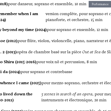
018)
pour danseur, soprano et ensemble, 10 min
Performance
 remember when I am
version complète, pour soprano et c
024)
pianoforte, et orchestre, 15 min
ely beyond my time (2024)
pour soprano et ensemble, 12 min
oe (2012)
pour flûte, violon, violoncelle, piano, narrateur et
. 2 (2013)
opéra de chambre basé sur la pièce
Out at Sea
de S
o Shiru (2015-2016)
pour voix nô et percussion, 8 min
i da (2024)
pour soprano et contrebasse
whence I came (2025)
pour mezzo-soprano, orchestre et élec
o lived down the
5 scenes in search of an opera
, pour me
10-2011)
instruments et électronique, 20 min