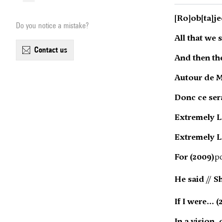
[Ro]ob[ta]je
Do you notice a mistake?
All that we 
contact us
And then the
Autour de Mo
Donc ce ser
Extremely L
Extremely L
For (2009)
po
He said // S
If I were... (
In a vision,