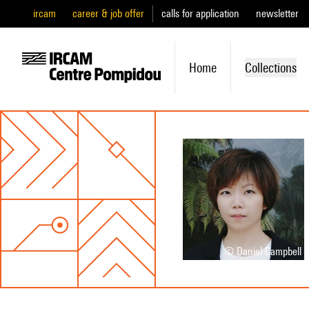
ircam
career & job offer
calls for application
newsletter
Home
Collections
© Daniel Campbell