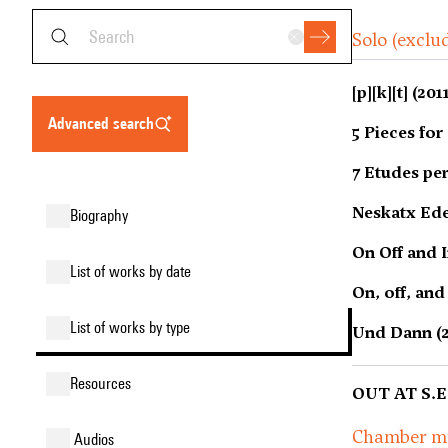
Solo (exclu
[p][k][t] (20
advanced search
5 Pieces for
7 Etudes pe
Neskatx Ede
biography
On Off and 
list of works by date
On, off, and
list of works by type
Und Dann (2
resources
OUT AT S.E.
Chamber m
audios