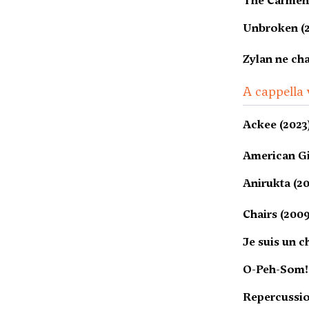
The Carmen 
Unbroken (
Zylan ne cha
A cappella 
Ackee (2023
American Gi
Anirukta (20
Chairs (2009
Je suis un c
O-Peh-Som! 
Repercussio