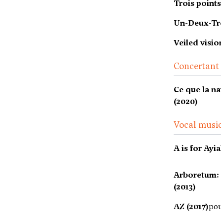
Trois points
Un-Deux-Tro
Veiled visio
Concertant
Ce que la na
(2020)
Vocal music
A is for Ayia
Arboretum: 
(2013)
AZ (2017)
pou