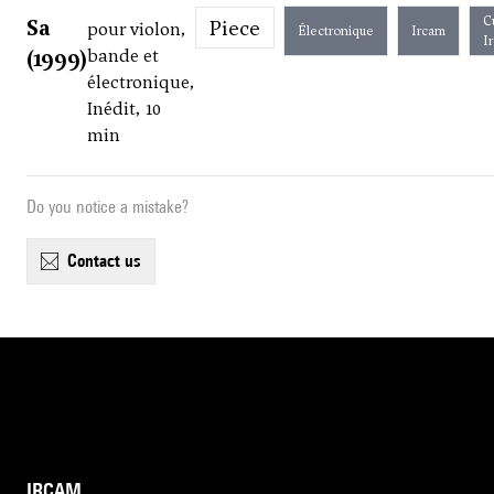
C
Sa
Piece
pour violon,
Électronique
Ircam
I
(1999)
bande et
électronique,
Inédit, 10
min
Do you notice a mistake?
contact us
IRCAM