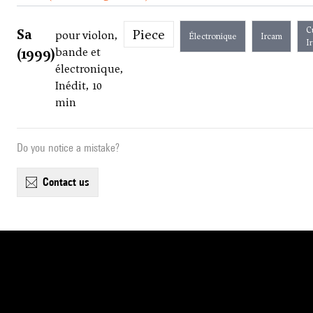
C
Sa
Piece
pour violon,
Électronique
Ircam
I
(1999)
bande et
électronique,
Inédit, 10
min
Do you notice a mistake?
contact us