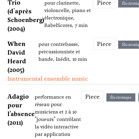
Trio
Piece
pour clarinette,
Électroni
(d'après
violoncelle, piano et
électronique,
Schoenberg)
BabelScores, 7 min
(2004)
When
Piece
pour contrebasse,
Électroni
David
percussionniste et
bande, Inédit, 10 min
Heard
(2005)
Instrumental ensemble music
Adagio
Piece
performance en
Électronique
pour
réseau pour
musiciens et 2 à 10
l’absence
"joueurs" contrôlant
(2011)
la vidéo interactive
par application