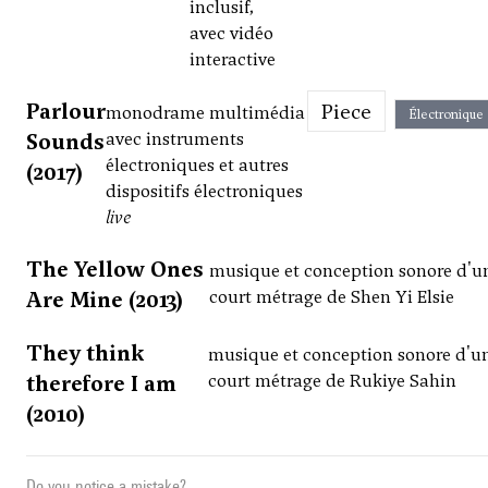
inclusif,
avec vidéo
interactive
Parlour
Piece
monodrame multimédia
Électronique
Sounds
avec instruments
électroniques et autres
(2017)
dispositifs électroniques
live
The Yellow Ones
musique et conception sonore d'u
Are Mine (2013)
court métrage de Shen Yi Elsie
They think
musique et conception sonore d'u
therefore I am
court métrage de Rukiye Sahin
(2010)
Do you notice a mistake?