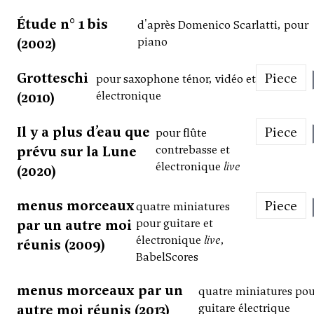
Étude n° 1 bis
d'après Domenico Scarlatti, pour
(2002)
piano
Grotteschi
Piece
pour saxophone ténor, vidéo et
(2010)
électronique
Il y a plus d’eau que
Piece
pour flûte
prévu sur la Lune
contrebasse et
électronique
live
(2020)
menus morceaux
Piece
quatre miniatures
par un autre moi
pour guitare et
électronique
live
,
réunis (2009)
BabelScores
menus morceaux par un
quatre miniatures po
autre moi réunis (2013)
guitare électrique