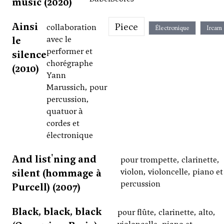
music (2020)
Ainsi
Piece
collaboration
Électronique
Ircam
le
avec le
performer et
silence
chorégraphe
(2010)
Yann
Marussich, pour
percussion,
quatuor à
cordes et
électronique
And list'ning and
pour trompette, clarinette,
silent (hommage à
violon, violoncelle, piano et
percussion
Purcell) (2007)
Black, black, black
pour flûte, clarinette, alto,