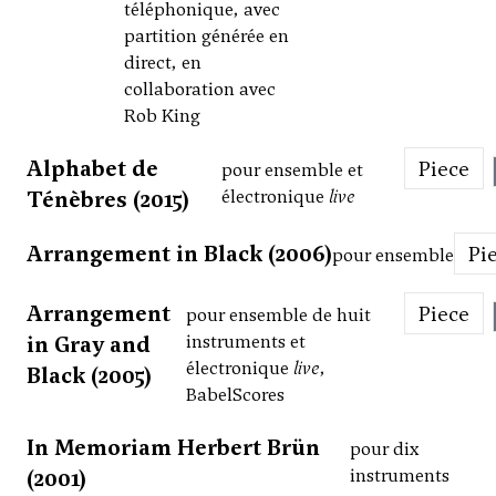
téléphonique, avec
partition générée en
direct, en
collaboration avec
Rob King
Alphabet de
Piece
pour ensemble et
Ténèbres (2015)
électronique
live
Arrangement in Black (2006)
Pi
pour ensemble
Arrangement
Piece
pour ensemble de huit
in Gray and
instruments et
électronique
live
,
Black (2005)
BabelScores
In Memoriam Herbert Brün
pour dix
(2001)
instruments