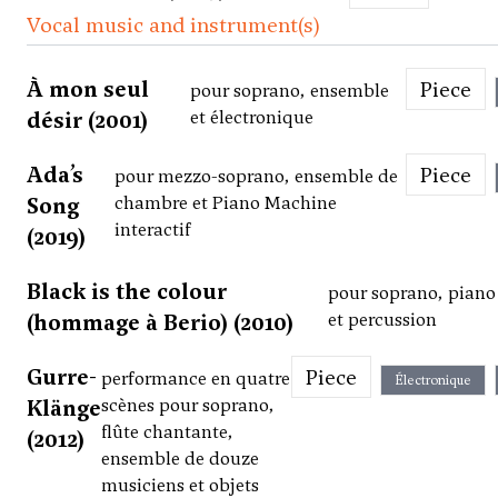
Vocal music and instrument(s)
À mon seul
Piece
pour soprano, ensemble
désir (2001)
et électronique
Ada’s
Piece
pour mezzo-soprano, ensemble de
Song
chambre et Piano Machine
interactif
(2019)
Black is the colour
pour soprano, piano
(hommage à Berio) (2010)
et percussion
Gurre-
Piece
performance en quatre
Électronique
Klänge
scènes pour soprano,
flûte chantante,
(2012)
ensemble de douze
musiciens et objets