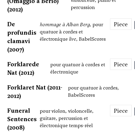
(Omaggio a Berio)
violoncelle, piano et
percussion
(2012)
De
Piece
hommage à Alban Berg
, pour
profundis
quatuor à cordes et
électronique
live
, BabelScores
clamavi
(2007)
Forklarede
Piece
pour quatuor à cordes et
Nat (2012)
électronique
Forklaret Nat (2011-
pour quatuor à cordes,
2012)
BabelScores
Funeral
Piece
pour violon, violoncelle,
Sentences
guitare, percussion et
électronique temps-réel
(2008)