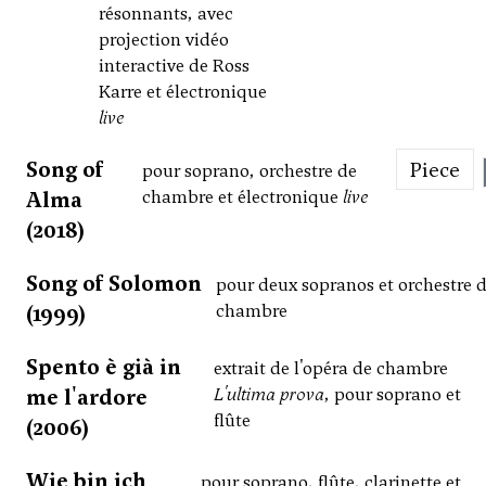
résonnants, avec
projection vidéo
interactive de Ross
Karre et électronique
live
Song of
Piece
pour soprano, orchestre de
Alma
chambre et électronique
live
(2018)
Song of Solomon
pour deux sopranos et orchestre 
(1999)
chambre
Spento è già in
extrait de l'opéra de chambre
me l'ardore
L'ultima prova
, pour soprano et
flûte
(2006)
Wie bin ich
pour soprano, flûte, clarinette et