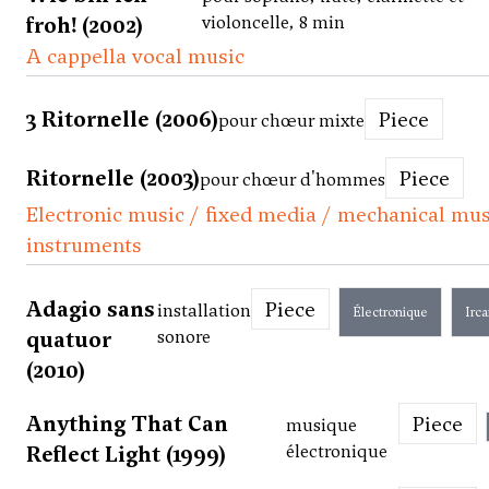
froh! (2002)
violoncelle, 8 min
A cappella vocal music
3 Ritornelle (2006)
Piece
pour chœur mixte
Ritornelle (2003)
Piece
pour chœur d'hommes
Electronic music / fixed media / mechanical mus
instruments
Adagio sans
Piece
installation
Électronique
Irc
quatuor
sonore
(2010)
Anything That Can
Piece
musique
Reflect Light (1999)
électronique