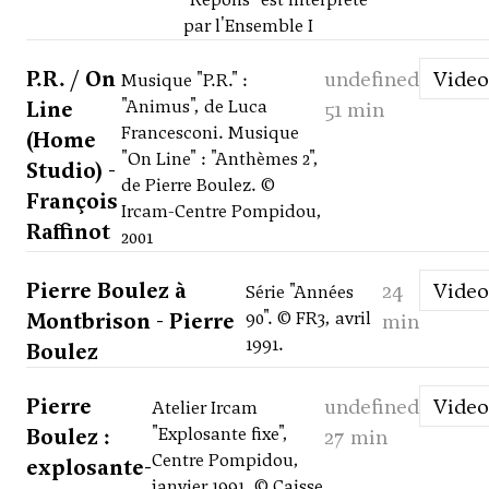
par l'Ensemble I
P.R. / On
undefined
Video
Musique "P.R." :
Line
"Animus", de Luca
51 min
Francesconi. Musique
(Home
"On Line" : "Anthèmes 2",
Studio) -
de Pierre Boulez. ©
François
Ircam-Centre Pompidou,
Raffinot
2001
Pierre Boulez à
24
Video
Série "Années
Montbrison - Pierre
90". © FR3, avril
min
1991.
Boulez
Pierre
undefined
Video
Atelier Ircam
Boulez :
"Explosante fixe",
27 min
Centre Pompidou,
explosante-
janvier 1991. © Caisse