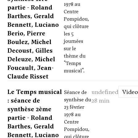
1978 au
partie - Roland
Centre
Barthes, Gerald
Pompidou,
Bennett, Luciano
qui clôture
Berio, Pierre
les 5
Boulez, Michel
journées
sur le
Decoust, Gilles
thème du
Deleuze, Michel
"Temps
Foucault, Jean-
musical".
Claude Risset
Le Temps musical
undefined
Video
Séance de
: séance de
synthèse du
28 min
23 février
synthèse 2ème
1978 au
partie - Roland
Centre
Barthes, Gerald
Pompidou,
Bennett, Luciano
qui clôture