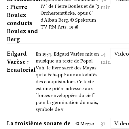
: Pierre
IV" de Pierre Boulez et de "3
min
Orchesterstücke, opus 6"
Boulez
d'Alban Berg. © Spektrum
conducts
TV, RM Arts, 1998
Boulez and
Berg
Edgard
14
Video
En 1934, Edgard Varèse mit en
Varèse :
musique un texte de Popol
min
Vuh, le livre sacré des Mayas
Ecuatorial
qui a échappé aux autodafés
des conquistadors. Ce texte
est une prière adressée aux
"forces enveloppées du ciel"
pour la germination du maïs,
symbole de v
La troisième sonate de
31
Video
© Mezzo -