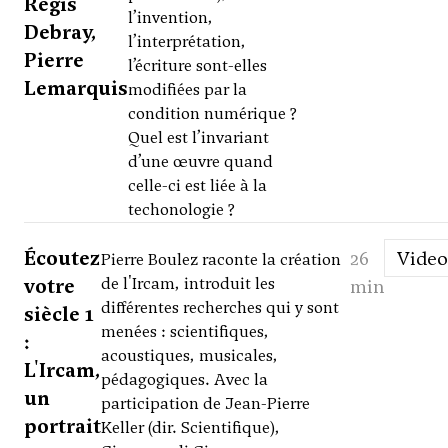
Régis
l’invention,
Debray,
l’interprétation,
Pierre
l’écriture sont-elles
Lemarquis
modifiées par la
condition numérique ?
Quel est l’invariant
d’une œuvre quand
celle-ci est liée à la
techonologie ?
Écoutez
26
Video
Pierre Boulez raconte la création
votre
de l'Ircam, introduit les
min
différentes recherches qui y sont
siècle 1
menées : scientifiques,
:
acoustiques, musicales,
L'Ircam,
pédagogiques. Avec la
un
participation de Jean-Pierre
portrait
Keller (dir. Scientifique),