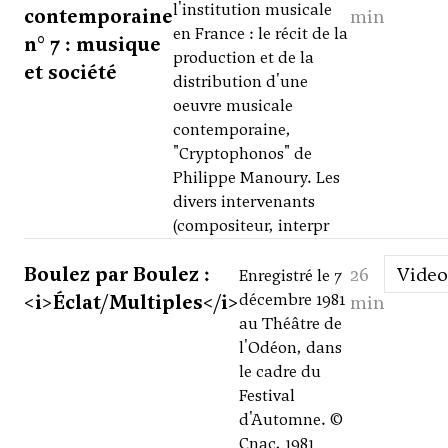
l'institution musicale
contemporaine
min
en France : le récit de la
n° 7 : musique
production et de la
et société
distribution d'une
oeuvre musicale
contemporaine,
"Cryptophonos" de
Philippe Manoury. Les
divers intervenants
(compositeur, interpr
Boulez par Boulez :
26
Video
Enregistré le 7
<i>Éclat/Multiples</i>
décembre 1981
min
au Théâtre de
l'Odéon, dans
le cadre du
Festival
d'Automne. ©
Cnac, 1981