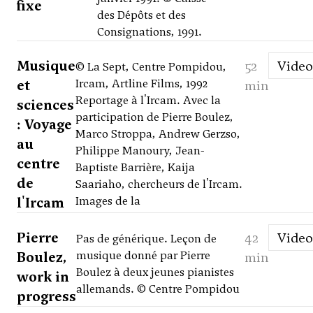
fixe
des Dépôts et des
Consignations, 1991.
Musique
52
Video
© La Sept, Centre Pompidou,
et
Ircam, Artline Films, 1992
min
Reportage à l'Ircam. Avec la
sciences
participation de Pierre Boulez,
: Voyage
Marco Stroppa, Andrew Gerzso,
au
Philippe Manoury, Jean-
centre
Baptiste Barrière, Kaija
de
Saariaho, chercheurs de l'Ircam.
l'Ircam
Images de la
Pierre
42
Video
Pas de générique. Leçon de
Boulez,
musique donné par Pierre
min
Boulez à deux jeunes pianistes
work in
allemands. © Centre Pompidou
progress