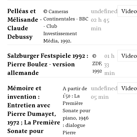
Pelléas et
undefined
Video
© Cameras
Mélisande -
Continentales - BBC
02 h 45
- Club
Claude
min
Investissement
Debussy
Média, 1992.
Salzburger Festspiele 1992 :
01 h
Video
©
Pierre Boulez - version
ZDF,
33
1992
allemande
min
Mémoire et
undefined
Video
A partir de
invention :
1'50 : La
05 min
Première
Entretien avec
Sonate pour
Pierre Dumayet,
piano, 1946
1972 ; La Première
: dialogue
Sonate pour
Pierre