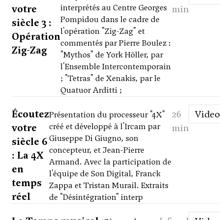
votre
interprétés au Centre Georges
min
Pompidou dans le cadre de
siècle 3 :
l'opération "Zig-Zag" et
Opération
commentés par Pierre Boulez :
Zig-Zag
"Mythos" de York Höller, par
l'Ensemble Intercontemporain
; "Tetras" de Xenakis, par le
Quatuor Arditti ;
Écoutez
26
Video
Présentation du processeur "4X"
votre
créé et développé à l'Ircam par
min
Giuseppe Di Giugno, son
siècle 6
concepteur, et Jean-Pierre
: La 4X
Armand. Avec la participation de
en
l'équipe de Son Digital, Franck
temps
Zappa et Tristan Murail. Extraits
réel
de "Désintégration" interp