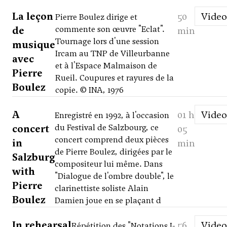
La leçon
50
Video
Pierre Boulez dirige et
de
commente son œuvre "Eclat".
min
Tournage lors d'une session
musique
Ircam au TNP de Villeurbanne
avec
et à l'Espace Malmaison de
Pierre
Rueil. Coupures et rayures de la
Boulez
copie. © INA, 1976
A
01 h
Video
Enregistré en 1992, à l'occasion
concert
du Festival de Salzbourg, ce
05
concert comprend deux pièces
in
min
de Pierre Boulez, dirigées par le
Salzburg
compositeur lui même. Dans
with
"Dialogue de l'ombre double", le
Pierre
clarinettiste soliste Alain
Boulez
Damien joue en se plaçant d
In rehearsal
56
Video
Répétition des "Notations I-