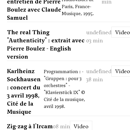
entretien de Pierre
min
Paris, France-
Boulez avec Claude
Musique, 1995.
Samuel
The real Thing
undefined
Video
"Authenticity" : extrait avec
03 min
Pierre Boulez - English
version
Karlheinz
undefined
Video
Programmation : -
Sockhausen
"Gruppen : pour 3
38 min
orchestres" -
: concert du
"Klavierstück IX" ©
3 avril 1998,
Cité de la musique,
Cité de la
avril 1998.
Musique
Zig-zag à l'Ircam
08 min
Video