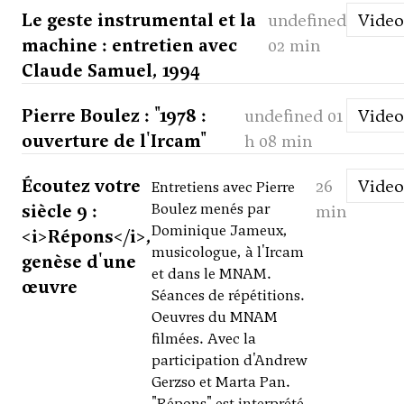
Le geste instrumental et la
undefined
Video
machine : entretien avec
02 min
Claude Samuel, 1994
Pierre Boulez : "1978 :
undefined 01
Video
ouverture de l'Ircam"
h 08 min
Écoutez votre
26
Video
Entretiens avec Pierre
siècle 9 :
Boulez menés par
min
Dominique Jameux,
<i>Répons</i>,
musicologue, à l'Ircam
genèse d'une
et dans le MNAM.
œuvre
Séances de répétitions.
Oeuvres du MNAM
filmées. Avec la
participation d'Andrew
Gerzso et Marta Pan.
"Répons" est interprété