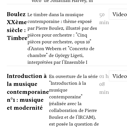
voco" de Jonathan Harvey, in
Boulez
50
Video
Le timbre dans la musique
XXème
contemporaine : thème exposé
min
par Pierre Boulez, illustré par des
siècle :
pièces pour orchestre : "Cinq
Timbre
pièces pour orchestre, opus 10"
d'Anton Webern et "Concerto de
chambre" de György Ligeti,
interprétées par l'Ensemble I
Introduction à
01 h
Video
En ouverture de la série
la musique
"Introduction à la
08
musique
contemporaine
min
contemporaine"
n°1 : musique
(réalisée avec la
et modernité
collaboration de Pierre
Boulez et de l'IRCAM),
est posée la question de