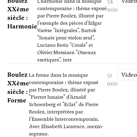
Boulez
54
Video
L'harmonie dans la musique
XXème
contemporaine : thème exposé
min
par Pierre Boulez, illustré par
siècle :
l'exemple des pièces d'Edgar
Harmonie
Varèse "Intégrales", Bartok
"Sonate pour violon seul",
Luciano Berio "Corale" et
Olivier Messiaen "Oiseaux
exotiques", inte
Boulez
51
Video
La forme dans la musique
XXème
contemporaine : thème exposé
min
par Pierre Boulez, illustré par
siècle :
"Pierrot lunaire" d'Arnold
Forme
Schoenberg et "Eclat" de Pierre
Boulez, interprétées par
l'Ensemble Intercontemporain.
Avec Elisabeth Laurence, mezzo-
soprano.