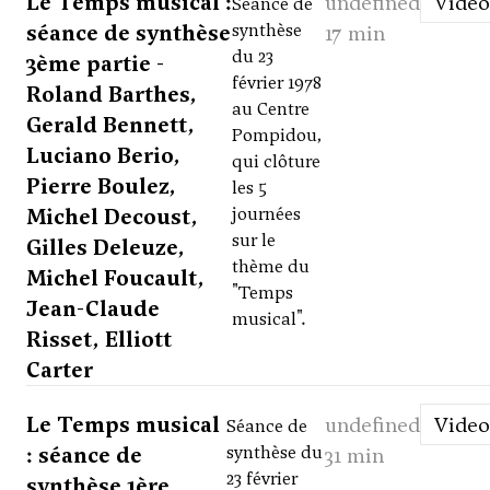
Le Temps musical :
undefined
Video
Séance de
séance de synthèse
synthèse
17 min
du 23
3ème partie -
février 1978
Roland Barthes,
au Centre
Gerald Bennett,
Pompidou,
Luciano Berio,
qui clôture
Pierre Boulez,
les 5
Michel Decoust,
journées
sur le
Gilles Deleuze,
thème du
Michel Foucault,
"Temps
Jean-Claude
musical".
Risset, Elliott
Carter
Le Temps musical
undefined
Video
Séance de
: séance de
synthèse du
31 min
23 février
synthèse 1ère