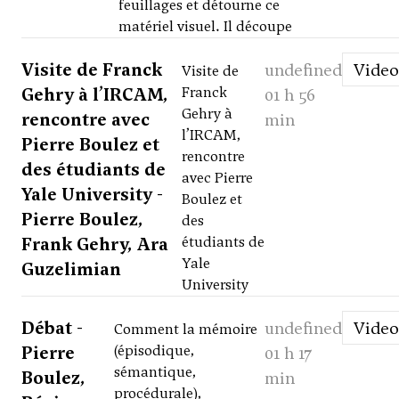
feuillages et détourne ce
matériel visuel. Il découpe
Visite de Franck
undefined
Video
Visite de
Gehry à l’IRCAM,
Franck
01 h 56
Gehry à
rencontre avec
min
l’IRCAM,
Pierre Boulez et
rencontre
des étudiants de
avec Pierre
Yale University -
Boulez et
Pierre Boulez,
des
Frank Gehry, Ara
étudiants de
Yale
Guzelimian
University
Débat -
undefined
Video
Comment la mémoire
Pierre
(épisodique,
01 h 17
sémantique,
Boulez,
min
procédurale),