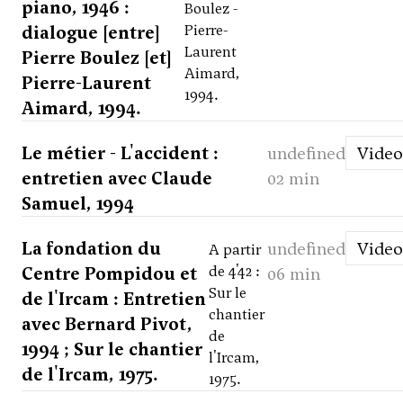
piano, 1946 :
Boulez -
dialogue [entre]
Pierre-
Laurent
Pierre Boulez [et]
Aimard,
Pierre-Laurent
1994.
Aimard, 1994.
Le métier - L'accident :
undefined
Video
entretien avec Claude
02 min
Samuel, 1994
La fondation du
undefined
Video
A partir
Centre Pompidou et
de 4'42 :
06 min
Sur le
de l'Ircam : Entretien
chantier
avec Bernard Pivot,
de
1994 ; Sur le chantier
l'Ircam,
de l'Ircam, 1975.
1975.