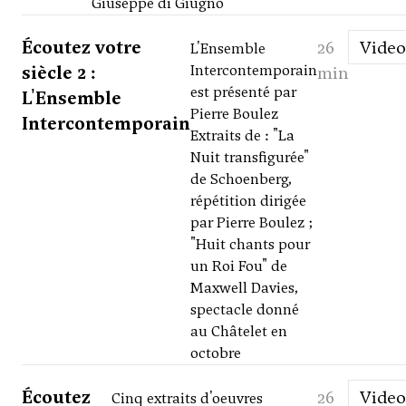
Giuseppe di Giugno
Écoutez votre
26
Video
L'Ensemble
siècle 2 :
Intercontemporain
min
est présenté par
L'Ensemble
Pierre Boulez
Intercontemporain
Extraits de : "La
Nuit transfigurée"
de Schoenberg,
répétition dirigée
par Pierre Boulez ;
"Huit chants pour
un Roi Fou" de
Maxwell Davies,
spectacle donné
au Châtelet en
octobre
Écoutez
26
Video
Cinq extraits d'oeuvres