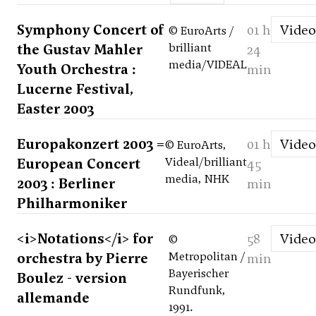
Symphony Concert of
01 h
Video
© EuroArts /
the Gustav Mahler
brilliant
24
media/VIDEAL
Youth Orchestra :
min
Lucerne Festival,
Easter 2003
Europakonzert 2003 =
01 h
Video
© EuroArts,
European Concert
Videal/brilliant
45
media, NHK
2003 : Berliner
min
Philharmoniker
<i>Notations</i> for
58
Video
©
orchestra by Pierre
Metropolitan /
min
Bayerischer
Boulez - version
Rundfunk,
allemande
1991.