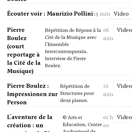
Écouter voir : Maurizio Pollini
14 min
Video
Pierre
06
Video
Répétition de Répons à la
Boulez
Cité de la Musique avec
min
l'Ensemble
(court
Intercontemporain.
reportage à
Interview de Pierre
la Cité de la
Boulez.
Musique)
Pierre Boulez :
22
Video
Répétition de
Impressionen zur
Structures pour
min
deux pianos.
Person
L'aventure de la
01 h
Video
© Arts et
création : un
Education, Centre
00
Audiovisuel de