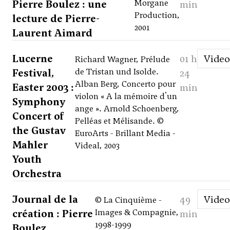
Pierre Boulez : une
Morgane
min
Production,
lecture de Pierre-
2001
Laurent Aimard
Lucerne
01 h
Video
Richard Wagner, Prélude
Festival,
de Tristan und Isolde.
24
Alban Berg, Concerto pour
Easter 2003 :
min
violon « A la mémoire d'un
Symphony
ange ». Arnold Schoenberg,
Concert of
Pelléas et Mélisande. ©
the Gustav
EuroArts - Brillant Media -
Mahler
Videal, 2003
Youth
Orchestra
Journal de la
49
Video
© La Cinquième -
création : Pierre
Images & Compagnie,
min
1998-1999
Boulez