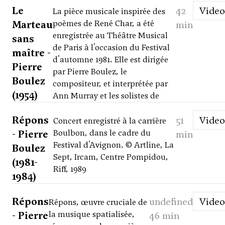
Le
42
Video
La pièce musicale inspirée des
Marteau
poèmes de René Char, a été
min
enregistrée au Théâtre Musical
sans
de Paris à l'occasion du Festival
maître -
d'automne 1981. Elle est dirigée
Pierre
par Pierre Boulez, le
Boulez
compositeur, et interprétée par
(1954)
Ann Murray et les solistes de
Répons
51
Video
Concert enregistré à la carrière
- Pierre
Boulbon, dans le cadre du
min
Festival d'Avignon. © Artline, La
Boulez
Sept, Ircam, Centre Pompidou,
(1981-
Riff, 1989
1984)
Répons
undefined
Video
Répons, œuvre cruciale de
- Pierre
la musique spatialisée,
46 min