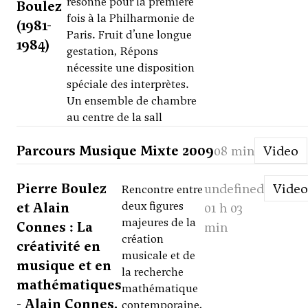
résonne pour la première
Boulez
fois à la Philharmonie de
(1981-
Paris. Fruit d’une longue
1984)
gestation, Répons
nécessite une disposition
spéciale des interprètes.
Un ensemble de chambre
au centre de la sall
Parcours Musique Mixte 2009
08 min
Video
Pierre Boulez
undefined
Video
Rencontre entre
et Alain
deux figures
01 h 03
majeures de la
Connes : La
min
création
créativité en
musicale et de
musique et en
la recherche
mathématiques
mathématique
- Alain Connes,
contemporaine,