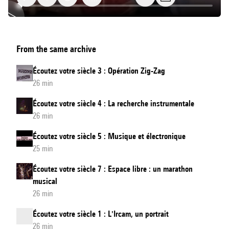
Écoutez
From the same archive
votre
siècle
Écoutez votre siècle 3 : Opération Zig-Zag
6
26 min
:
Écoutez votre siècle 4 : La recherche instrumentale
La
26 min
4X
en
Écoutez votre siècle 5 : Musique et électronique
25 min
temps
réel
Écoutez votre siècle 7 : Espace libre : un marathon
musical
26 min
Écoutez votre siècle 1 : L'Ircam, un portrait
26 min