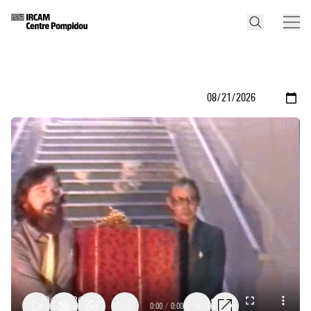
0:00
/
0:00
1x