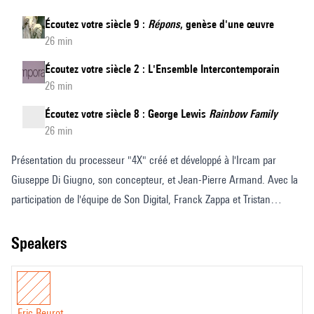
Écoutez votre siècle 9 :
Répons
, genèse d'une œuvre
26 min
Écoutez votre siècle 2 : L'Ensemble Intercontemporain
26 min
Écoutez votre siècle 8 : George Lewis
Rainbow Family
26 min
Présentation du processeur "4X" créé et développé à l'Ircam par
Giuseppe Di Giugno, son concepteur, et Jean-Pierre Armand. Avec la
participation de l'équipe de Son Digital, Franck Zappa et Tristan
Murail. Extraits de "Désintégration" interprété par l'ensemble Itinéraire
et l'Ensemble Intercontemporain. Évocation de l'industrialisation de la
speakers
"4X" par la Sogitec.
© Ircam-Centre Pompidou, 1984
Eric Beurot