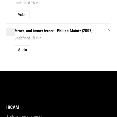
undefined 15 min
Video
ferner, und immer ferner - Philipp Maintz (2007)
undefined 18 min
Audio
IRCAM
1, place Igor-Stravinsky