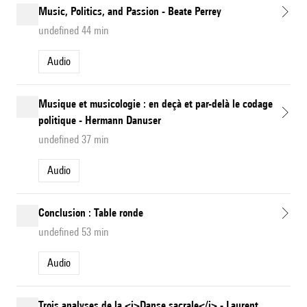
Music, Politics, and Passion - Beate Perrey
undefined 44 min
Audio
Musique et musicologie : en deçà et par-delà le codage
politique - Hermann Danuser
undefined 37 min
Audio
Conclusion : Table ronde
undefined 53 min
Audio
Trois analyses de la <i>Danse sacrale</i> - Laurent