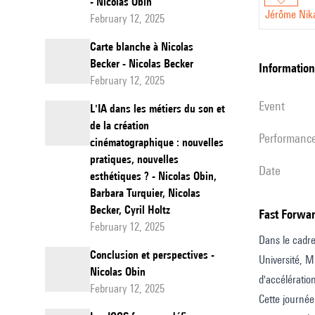
- Nicolas Obin
Jérôme Nik
February 12, 2025
Carte blanche à Nicolas
Becker - Nicolas Becker
information
February 12, 2025
event
L'IA dans les métiers du son et
de la création
performanc
cinématographique : nouvelles
pratiques, nouvelles
date
esthétiques ? - Nicolas Obin,
Barbara Turquier, Nicolas
Becker, Cyril Holtz
Fast Forwa
February 12, 2025
Dans le cadr
Conclusion et perspectives -
Université, Mi
Nicolas Obin
d'accélératio
February 12, 2025
Cette journée