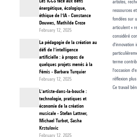
Les ICCS face aux défis
artistes, rec
énergétique, écologique,
ressources et
éthique de l'IA - Constance
fondées sur u
Douwes, Mathilde Croze
articulent « r
February 12, 2025
considéré com
La pédagogie de la création au
d'innovation 
défi de l'intelligence
particulièreme
artificielle : à propos de
terme contrib
quelques projets menés à la
l'occasion d'
Fémis - Barbara Turquier
réflexion plus
February 12, 2025
Ce travail bé
L'artiste-dans-la-boucle :
technologie, pratiques et
économie de la création
musicale - Stefan Lattner,
Michael Turbot, Sasha
Krstulovic
February 12, 2025