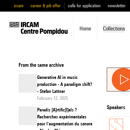
ircam
career & job offer
calls for application
newsletter
Home
Collections
From the same archive
Generative AI in music
production - A paradigm shift?
- Stefan Lattner
February 12, 2025
speakers
Paradis [A]rtific[I]els ?
Recherches expérimentales
pour l'augmentation du sonore