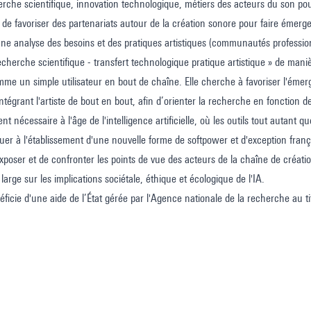
herche scientifique, innovation technologique, métiers des acteurs du son po
 de favoriser des partenariats autour de la création sonore pour faire éme
ne analyse des besoins et des pratiques artistiques (communautés professionn
echerche scientifique - transfert technologique pratique artistique » de maniè
me un simple utilisateur en bout de chaîne. Elle cherche à favoriser l'ém
intégrant l'artiste de bout en bout, afin d’orienter la recherche en fonction d
nt nécessaire à l'âge de l'intelligence artificielle, où les outils tout autant 
uer à l'établissement d'une nouvelle forme de softpower et d'exception fran
exposer et de confronter les points de vue des acteurs de la chaîne de créati
 large sur les implications sociétale, éthique et écologique de l'IA.
néficie d'une aide de l’État gérée par l'Agence nationale de la recherche au