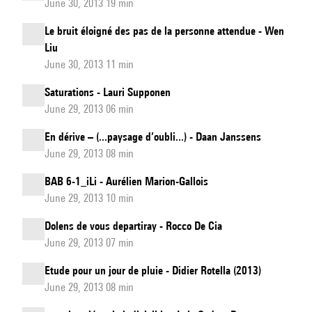
June 30, 2013 19 min
Le bruit éloigné des pas de la personne attendue - Wen
Liu
June 30, 2013 11 min
Saturations - Lauri Supponen
June 29, 2013 06 min
En dérive – (...paysage d’oubli...) - Daan Janssens
June 29, 2013 08 min
BAB 6-1_iLi - Aurélien Marion-Gallois
June 29, 2013 10 min
Dolens de vous departiray - Rocco De Cia
June 29, 2013 07 min
Etude pour un jour de pluie - Didier Rotella (2013)
June 29, 2013 08 min