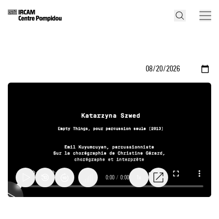
0:00
/
0:00
1x
Empty