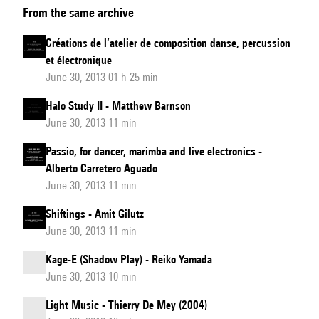
From the same archive
Things
Créations de l’atelier de composition danse, percussion
et électronique
June 30, 2013 01 h 25 min
Halo Study II - Matthew Barnson
June 30, 2013 11 min
Passio, for dancer, marimba and live electronics -
Alberto Carretero Aguado
June 30, 2013 11 min
Shiftings - Amit Gilutz
June 30, 2013 11 min
Kage-E (Shadow Play) - Reiko Yamada
June 30, 2013 10 min
Light Music - Thierry De Mey (2004)