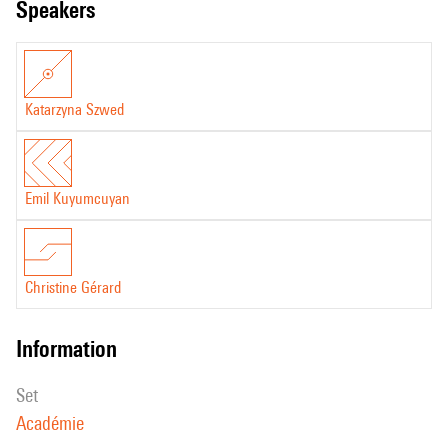
speakers
Katarzyna Szwed
Emil Kuyumcuyan
Christine Gérard
information
set
Académie