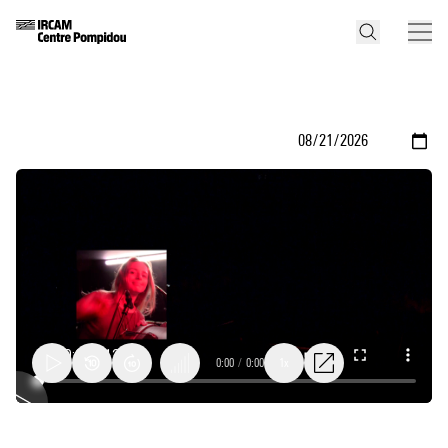
0:00
/
0:00
1x
BOX