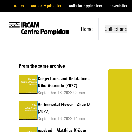
ircam
career & job offer
calls for application
newsletter
Home
Collections
From the same archive
Conjectures and Refutations -
Utku Asuroglu (2022)
September 16, 2022 08 min
An Immortal Flower - Zhao Di
(2022)
September 16, 2022 14 min
rosebud - Matthias Krüger