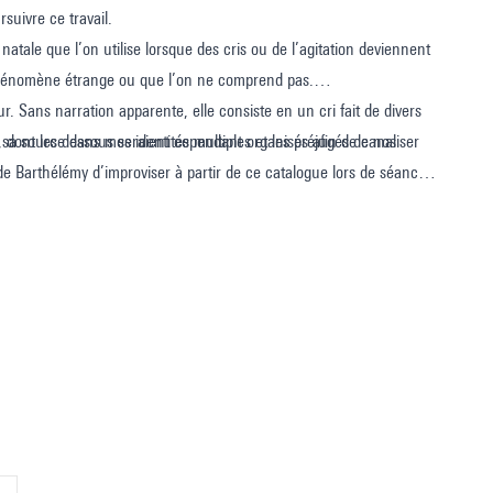
suivre ce travail.
 natale que l’on utilise lorsque des cris ou de l’agitation deviennent
 phénomène étrange ou que l’on ne comprend pas.
ur. Sans narration apparente, elle consiste en un cri fait de divers
sa source dans mes identités multiples et les préjugés de nos
, dont les dessous seraient cependant organisés afin de canaliser
e Barthélémy d’improviser à partir de ce catalogue lors de séances
l but est de se sauver elle-même, mais il n’y a pas d’échappatoire
nt.
 vite entrée dans le rôle, et nous avons cherché ensemble gestes,