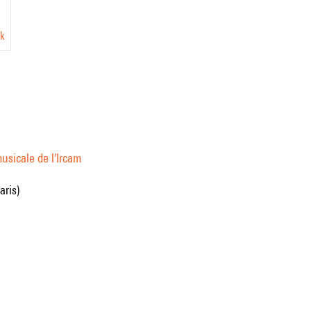
yk
usicale de l'Ircam
aris)