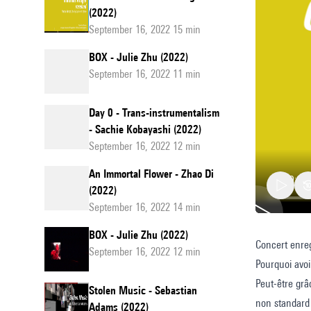
(2022)
September 16, 2022 15 min
BOX - Julie Zhu (2022)
September 16, 2022 11 min
Day 0 - Trans-instrumentalism
- Sachie Kobayashi (2022)
September 16, 2022 12 min
An Immortal Flower - Zhao Di
(2022)
September 16, 2022 14 min
BOX - Julie Zhu (2022)
Concert enreg
Ghost
September 16, 2022 12 min
Pourquoi avoi
shoutin
Peut-être grâ
Ghost
Stolen Music - Sebastian
non standard 
Adams (2022)
screami