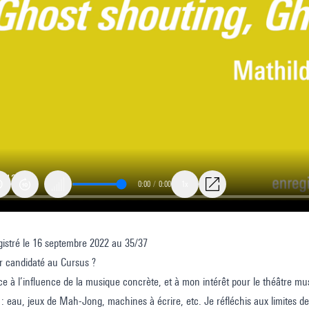
0:00
/
0:00
1x
istré le 16 septembre 2022 au 35/37
r candidaté au Cursus ?
g,
ce à l’influence de la musique concrète, et à mon intérêt pour le théâtre m
: eau, jeux de Mah-Jong, machines à écrire, etc. Je réfléchis aux limites de
ng