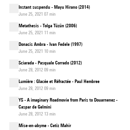
Instant suspendu - Mayu Hirano (2014)
June 25, 2021 07 min
Metathesis - Tolga Tüzün (2006)
June 25, 2021 11 min
Donacis Ambra - Ivan Fedele (1997)
June 25, 2021 10 min
Sciarada - Pasquale Corrado (2012)
June 28, 2012 09 min
Lumière : Glacée et Réfractée - Paul Hembree
June 28, 2012 09 min
YS - A imaginary Roadmovie from Paris to Douarnenez -
Caspar de Gelmini
June 28, 2012 13 min
Mise-en-abyme - Cetiz Mahir