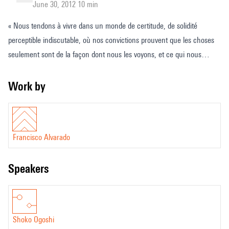
June 30, 2012 10 min
« Nous tendons à vivre dans un monde de certitude, de solidité
perceptible indiscutable, où nos convictions prouvent que les choses
seulement sont de la façon dont nous les voyons, et ce qui nous
semble certain ne peut avoir une autre alternative. C’est notre
situation quotidienne, notre condition culturelle, notre mode courant
Work by
d’être humain.»
Humberto Maturana – L’arbre de la connaissance
Francisco Alvarado
speakers
Shoko Ogoshi