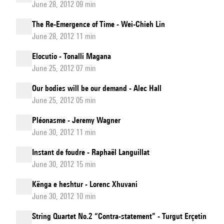
June 28, 2012 09 min
The Re-Emergence of Time - Wei-Chieh Lin
June 28, 2012 11 min
Elocutio - Tonalli Magana
June 25, 2012 07 min
Our bodies will be our demand - Alec Hall
June 25, 2012 05 min
Pléonasme - Jeremy Wagner
June 30, 2012 11 min
Instant de foudre - Raphaël Languillat
June 30, 2012 15 min
Kënga e heshtur - Lorenc Xhuvani
June 30, 2012 10 min
String Quartet No.2 “Contra-statement” - Turgut Erçetin