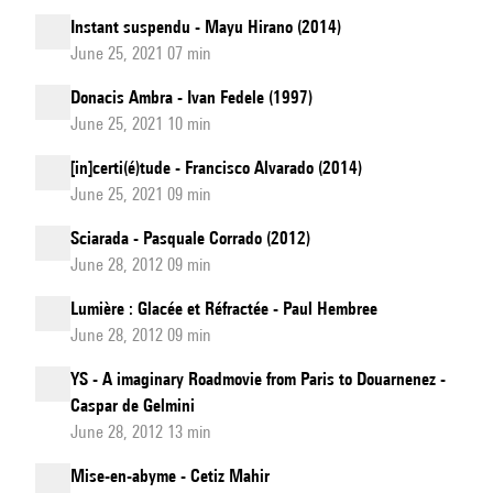
Instant suspendu - Mayu Hirano (2014)
June 25, 2021 07 min
Donacis Ambra - Ivan Fedele (1997)
June 25, 2021 10 min
[in]certi(é)tude - Francisco Alvarado (2014)
June 25, 2021 09 min
Sciarada - Pasquale Corrado (2012)
June 28, 2012 09 min
Lumière : Glacée et Réfractée - Paul Hembree
June 28, 2012 09 min
YS - A imaginary Roadmovie from Paris to Douarnenez -
Caspar de Gelmini
June 28, 2012 13 min
Mise-en-abyme - Cetiz Mahir