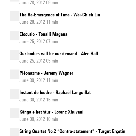
June 28, 2012 09 min
The Re-Emergence of Time - Wei-Chieh Lin
June 28, 2012 11 min
Elocutio - Tonalli Magana
June 25, 2012 07 min
Our bodies will be our demand - Alec Hall
June 25, 2012 05 min
Pléonasme - Jeremy Wagner
June 30, 2012 11 min
Instant de foudre - Raphaël Languillat
June 30, 2012 15 min
Kënga e heshtur - Lorenc Xhuvani
June 30, 2012 10 min
String Quartet No.2 “Contra-statement” - Turgut Erçetin