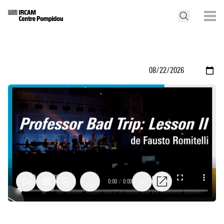
0:00
/
0:00
1x
Professor