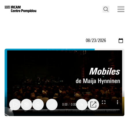
0:00
/
0:00
1x
Mobiles