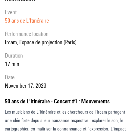
est devenue le pôle, en termes de hauteurs, de la pièce : c’est pour
event
ainsi dire la tige de mes Mobiles. Au cœur de la pièce, dans le
50 ans de L'Itinéraire
quatrième mouvement « Calm », la musique reste immobile, comme si
elle flottait dans les airs. Deux bols chantants de cristal, accordés
performance location
légèrement différemment autour du sol, forment une surface
Ircam, Espace de projection (Paris)
fluctuante envoûtante sur laquelle flottent les autres sons
instrumentaux. Tournant lentement et formant différentes formes
duration
dans l’air, la pièce reprend ensuite progressivement sa forme
17 min
originelle.
date
November 17, 2023
50 ans de L'Itinéraire - Concert #1 : Mouvements
Les musiciens de L’Itinéraire et les chercheurs de l’Ircam partagent
une idée forte depuis leur naissance respective : explorer le son, le
cartographier, en maîtriser la connaissance et l’expression. L’impact