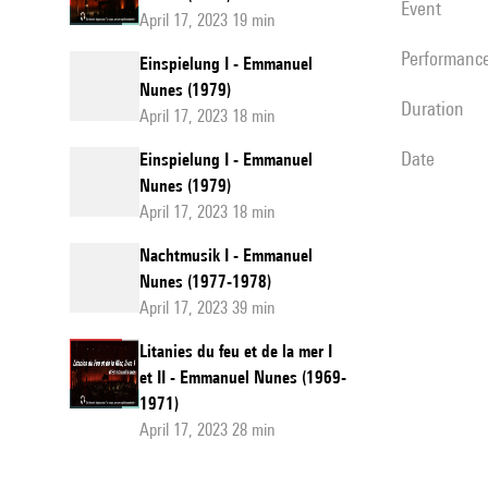
event
Je tiens à re
April 17, 2023 19 min
cessé de m’ét
performanc
Einspielung I - Emmanuel
pour leur aide
Nunes (1979)
Enfin, un gra
duration
April 17, 2023 18 min
tout fait pour
date
Einspielung I - Emmanuel
Marco Strop
Nunes (1979)
April 17, 2023 18 min
Nachtmusik I - Emmanuel
Nunes (1977-1978)
April 17, 2023 39 min
Litanies du feu et de la mer I
et II - Emmanuel Nunes (1969-
1971)
April 17, 2023 28 min