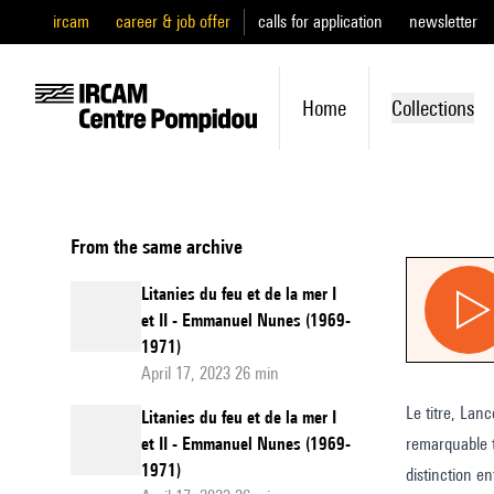
ircam
career & job offer
calls for application
newsletter
Home
Collections
From the same archive
Litanies du feu et de la mer I
et II - Emmanuel Nunes (1969-
1971)
April 17, 2023 26 min
Le titre, Lan
Litanies du feu et de la mer I
et II - Emmanuel Nunes (1969-
remarquable tr
1971)
distinction en