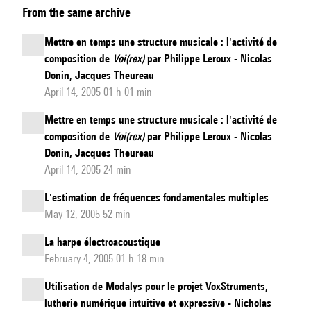
From the same archive
Temporelle
:
Mettre en temps une structure musicale : l'activité de
Une
composition de
Voi(rex)
par Philippe Leroux - Nicolas
approche
Donin, Jacques Theureau
pour
April 14, 2005 01 h 01 min
l'écriture
Mettre en temps une structure musicale : l'activité de
de
composition de
Voi(rex)
par Philippe Leroux - Nicolas
la
Donin, Jacques Theureau
durée
April 14, 2005 24 min
et
L'estimation de fréquences fondamentales multiples
de
May 12, 2005 52 min
sa
La harpe électroacoustique
quantification
February 4, 2005 01 h 18 min
Utilisation de Modalys pour le projet VoxStruments,
lutherie numérique intuitive et expressive - Nicholas