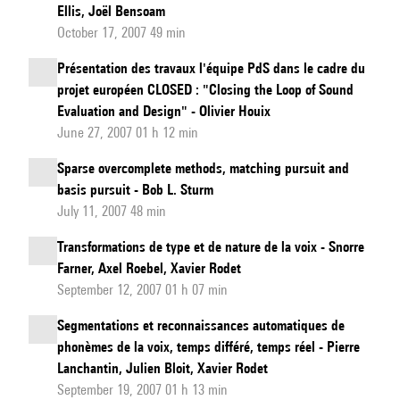
Ellis, Joël Bensoam
October 17, 2007 49 min
Présentation des travaux l'équipe PdS dans le cadre du
projet européen CLOSED : "Closing the Loop of Sound
Evaluation and Design" - Olivier Houix
June 27, 2007 01 h 12 min
Sparse overcomplete methods, matching pursuit and
basis pursuit - Bob L. Sturm
July 11, 2007 48 min
Transformations de type et de nature de la voix - Snorre
Farner, Axel Roebel, Xavier Rodet
September 12, 2007 01 h 07 min
Segmentations et reconnaissances automatiques de
phonèmes de la voix, temps différé, temps réel - Pierre
Lanchantin, Julien Bloit, Xavier Rodet
September 19, 2007 01 h 13 min