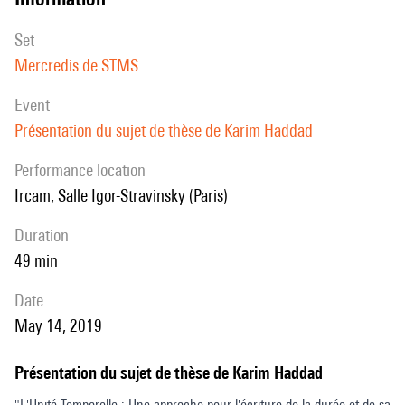
set
Mercredis de STMS
event
Présentation du sujet de thèse de Karim Haddad
performance location
Ircam, Salle Igor-Stravinsky (Paris)
duration
49 min
date
May 14, 2019
Présentation du sujet de thèse de Karim Haddad
"L'Unité Temporelle : Une approche pour l'écriture de la durée et de sa