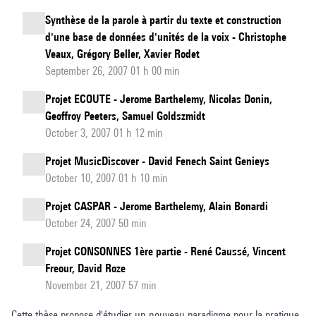
Synthèse de la parole à partir du texte et construction
d'une base de données d'unités de la voix - Christophe
Veaux, Grégory Beller, Xavier Rodet
September 26, 2007 01 h 00 min
Projet ECOUTE - Jerome Barthelemy, Nicolas Donin,
Geoffroy Peeters, Samuel Goldszmidt
October 3, 2007 01 h 12 min
Projet MusicDiscover - David Fenech Saint Genieys
October 10, 2007 01 h 10 min
Projet CASPAR - Jerome Barthelemy, Alain Bonardi
October 24, 2007 50 min
Projet CONSONNES 1ère partie - René Caussé, Vincent
Freour, David Roze
November 21, 2007 57 min
Cette thèse propose d'étudier un nouveau paradigme pour la pratique