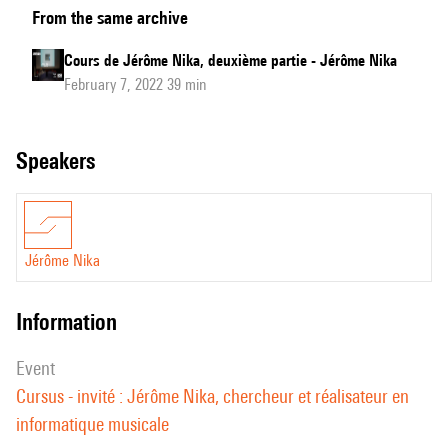
From the same archive
de
Jérôme
Cours de Jérôme Nika, deuxième partie - Jérôme Nika
Nika,
February 7, 2022 39 min
première
partie
speakers
Jérôme Nika
information
event
Cursus - invité : Jérôme Nika, chercheur et réalisateur en
informatique musicale