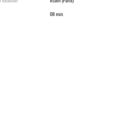
e location
Ircam (Paris)
ienne
08 min