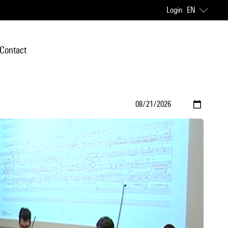
Login
EN
Contact