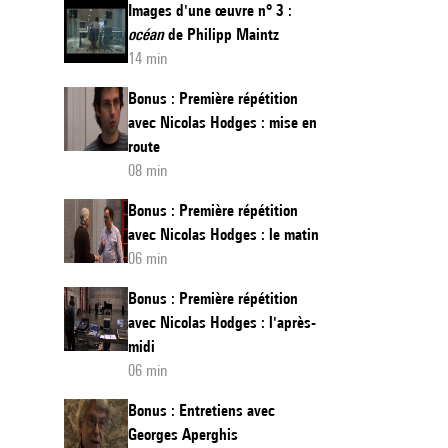
Images d'une œuvre n° 3 :
océan
de Philipp Maintz
14 min
Bonus : Première répétition
avec Nicolas Hodges : mise en
route
08 min
Bonus : Première répétition
avec Nicolas Hodges : le matin
06 min
Bonus : Première répétition
avec Nicolas Hodges : l'après-
midi
06 min
Bonus : Entretiens avec
Georges Aperghis