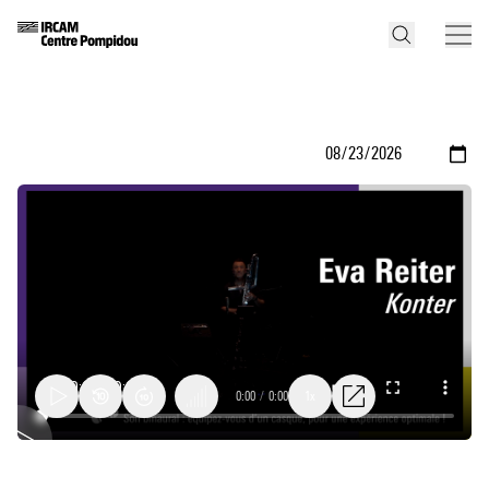
0:00
/
0:00
1x
Konter