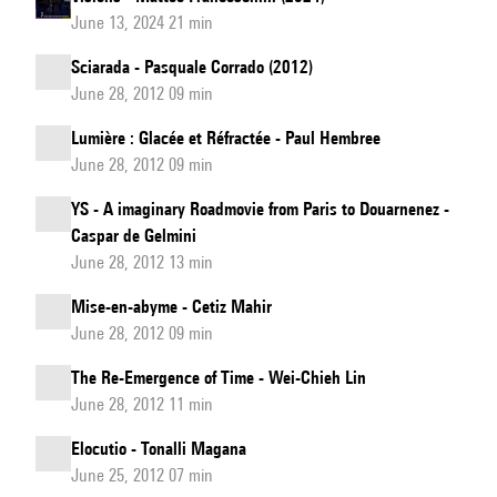
June 13, 2024 21 min
Sciarada - Pasquale Corrado (2012)
June 28, 2012 09 min
Lumière : Glacée et Réfractée - Paul Hembree
June 28, 2012 09 min
YS - A imaginary Roadmovie from Paris to Douarnenez -
Caspar de Gelmini
June 28, 2012 13 min
Mise-en-abyme - Cetiz Mahir
June 28, 2012 09 min
The Re-Emergence of Time - Wei-Chieh Lin
June 28, 2012 11 min
Elocutio - Tonalli Magana
June 25, 2012 07 min