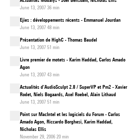
Actualités Modalys - Joël Bensoam, Nicholas Ellis
June 13, 2007 36 min
Ejies : développements récents - Emmanuel Jourdan
June 13, 2007 48 min
Présentation de HighC - Thomas Baudel
June 13, 2007 51 min
Livre premier de motets - Karim Haddad, Carlos Amado
Agon
June 13, 2007 43 min
Actualités d’AudioSculpt 2.8 / SuperVP et Pm2 - Xavier
Rodet, Niels Bogaards, Axel Roebel, Alain Lithaud
June 13, 2007 51 min
Point sur MacIntel et les logiciels du Forum - Carlos
Amado Agon, Riccardo Borghesi, Karim Haddad,
Nicholas Ellis
November 29, 2006 20 min