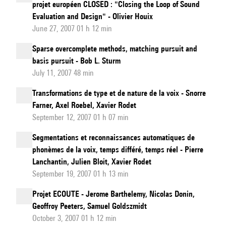
projet européen CLOSED : "Closing the Loop of Sound
Evaluation and Design" - Olivier Houix
June 27, 2007 01 h 12 min
Sparse overcomplete methods, matching pursuit and
basis pursuit - Bob L. Sturm
July 11, 2007 48 min
Transformations de type et de nature de la voix - Snorre
Farner, Axel Roebel, Xavier Rodet
September 12, 2007 01 h 07 min
Segmentations et reconnaissances automatiques de
phonèmes de la voix, temps différé, temps réel - Pierre
Lanchantin, Julien Bloit, Xavier Rodet
September 19, 2007 01 h 13 min
Projet ECOUTE - Jerome Barthelemy, Nicolas Donin,
Geoffroy Peeters, Samuel Goldszmidt
October 3, 2007 01 h 12 min