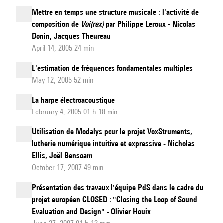
Mettre en temps une structure musicale : l'activité de
composition de
Voi(rex)
par Philippe Leroux - Nicolas
Donin, Jacques Theureau
April 14, 2005 24 min
L'estimation de fréquences fondamentales multiples
May 12, 2005 52 min
La harpe électroacoustique
February 4, 2005 01 h 18 min
Utilisation de Modalys pour le projet VoxStruments,
lutherie numérique intuitive et expressive - Nicholas
Ellis, Joël Bensoam
October 17, 2007 49 min
Présentation des travaux l'équipe PdS dans le cadre du
projet européen CLOSED : "Closing the Loop of Sound
Evaluation and Design" - Olivier Houix