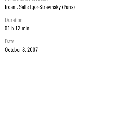
Ircam, Salle Igor-Stravinsky (Paris)
duration
01 h 12 min
date
October 3, 2007