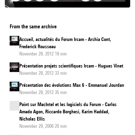
Présentation
From the same archive
de
Max
Accueil, actualités du Forum Ircam - Arshia Cont,
Apps
Frederick Rousseau
et
November 28, 2012 19 min
débat
Présentation projets scientifiques Ircam - Hugues Vinet
et
November 28, 2012 33 min
questions
Présentation des évolutions Max 6 - Emmanuel Jourdan
autour
November 28, 2012 35 min
de
Max
Point sur MacIntel et les logiciels du Forum - Carlos
6
Amado Agon, Riccardo Borghesi, Karim Haddad,
Nicholas Ellis
November 29, 2006 20 min