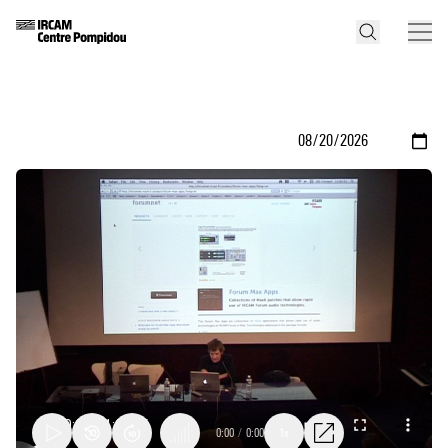
0:00
/
0:00
1x