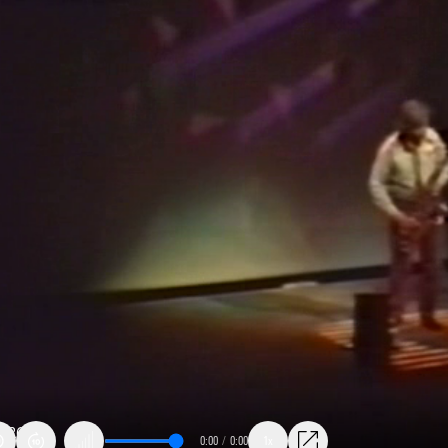
0:00
/
0:00
1x