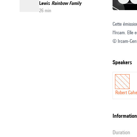
Lewis
Rainbow Family
26 min
Cette émissio
Écoutez
l'Ircam. Elle 
votre
© Ircam-Cent
siècle
4
:
speakers
La
recherc
instrum
Robert Cah
information
duration