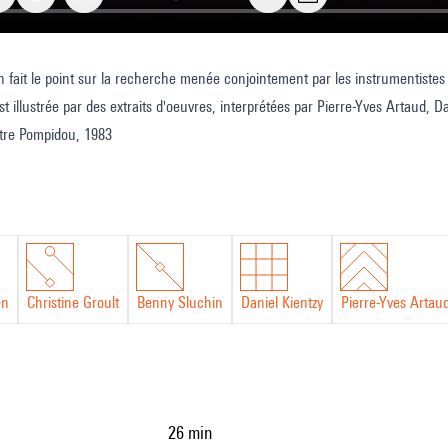
n fait le point sur la recherche menée conjointement par les instrumentistes 
est illustrée par des extraits d'oeuvres, interprétées par Pierre-Yves Artaud, 
re Pompidou, 1983
he
entale
en
Christine Groult
Benny Sluchin
Daniel Kientzy
Pierre-Yves Artau
26 min