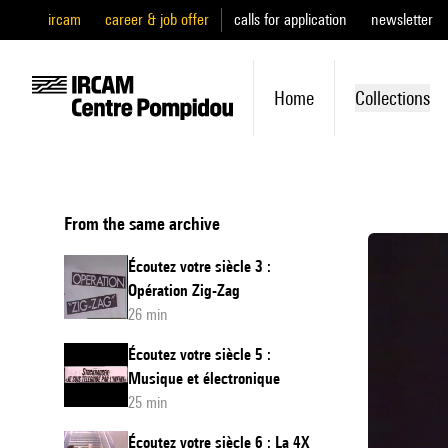
ircam
career & job offer
calls for application
newsletter
Home
Collections
From the same archive
Écoutez votre siècle 3 :
Opération Zig-Zag
26 min
Écoutez votre siècle 5 :
Musique et électronique
25 min
Écoutez votre siècle 6 : La 4X