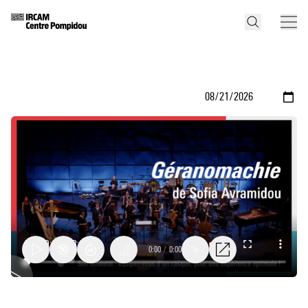
0:00
/
0:00
1x
Géranomachie