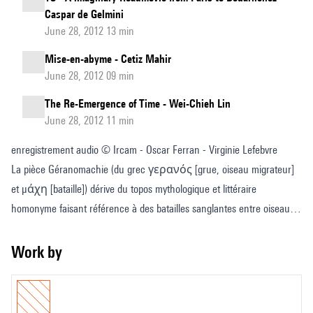
Caspar de Gelmini
June 28, 2012 13 min
Mise-en-abyme - Cetiz Mahir
June 28, 2012 09 min
The Re-Emergence of Time - Wei-Chieh Lin
June 28, 2012 11 min
enregistrement audio © Ircam - Oscar Ferran - Virginie Lefebvre
La pièce Géranomachie (du grec γερανός [grue, oiseau migrateur]
et μάχη [bataille]) dérive du topos mythologique et littéraire
homonyme faisant référence à des batailles sanglantes entre oiseaux
migrateurs et nains. Ce sujet mythologique s’est répandu à travers
divers continents et époques.
Work by
Géranomachie n’est pas un simple combat entre humains et oiseaux;
c’est aussi un combat venant de la juxtaposition d’éléments naturels.
C’est une dichotomie entre l’animalité et l’humanité, alternant selon