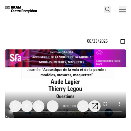
0:00
/
0:00
1x
Aude