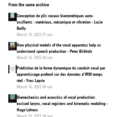
From the same archive
Lagier
&
Conception de plis vocaux biomimétiques auto-
Thierry
oscillants : matériaux, mécanique et vibration - Lucie
Legou
Bailly
-
March 15, 2023 27 min
questions
How physical models of the vocal apparatus help us
réponses
understand speech production - Peter Birkholz
March 15, 2023 39 min
Prédiction de la forme dynamique du conduit vocal par
apprentissage profond sur des données d'IRM temps
réel - Yves Laprie
March 15, 2023 39 min
Biomechanics and acoustics of vocal production:
excised larynx, vocal registers and kinematic modeling -
Hugo Lehoux
March 15, 2023 38 min