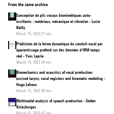
From the same archive
physical
models
Conception de plis vocaux biomimétiques auto-
of
oscillants : matériaux, mécanique et vibration - Lucie
the
Bailly
vocal
March 15, 2023 27 min
apparatus
Prédiction de la forme dynamique du conduit vocal par
help
apprentissage profond sur des données d'IRM temps
us
réel - Yves Laprie
understand
March 15, 2023 39 min
speech
Biomechanics and acoustics of vocal production:
production
excised larynx, vocal registers and kinematic modeling -
Hugo Lehoux
March 15, 2023 38 min
Multimodal analysis of speech production - Stefan
Kniesburges
March 15, 2023 42 min