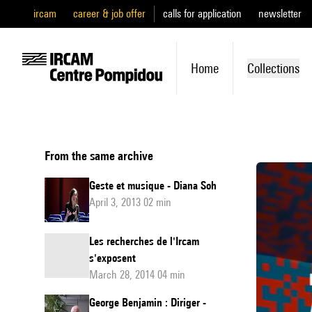
ircam
career & job offer
calls for application
newsletter
Home
Collections
From the same archive
Geste et musique - Diana Soh
April 3, 2013 02 min
Les recherches de l'Ircam
s'exposent
March 28, 2014 04 min
George Benjamin : Diriger -