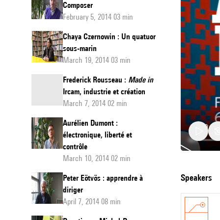
Composer
February 5, 2014 03 min
Chaya Czernowin : Un quatuor
sous-marin
March 19, 2014 03 min
Frederick Rousseau :
Made in
Ircam, industrie et création
March 7, 2014 02 min
Aurélien Dumont :
électronique, liberté et
contrôle
March 10, 2014 02 min
Le
speakers
Peter Eötvös : apprendre à
retour
diriger
April 7, 2014 08 min
de
Georges