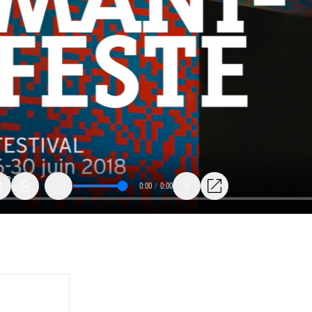
0:00
/
0:00
1x