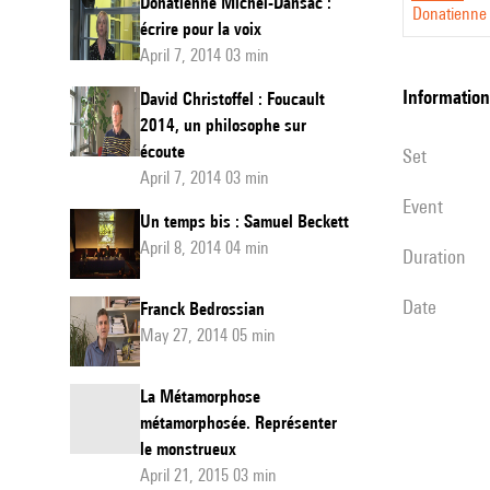
Donatienne Michel-Dansac :
Donatienne
Aperghi
écrire pour la voix
April 7, 2014 03 min
à
la
information
David Christoffel : Foucault
2014, un philosophe sur
scène
écoute
set
April 7, 2014 03 min
event
Un temps bis : Samuel Beckett
April 8, 2014 04 min
duration
date
Franck Bedrossian
May 27, 2014 05 min
La Métamorphose
métamorphosée. Représenter
le monstrueux
April 21, 2015 03 min