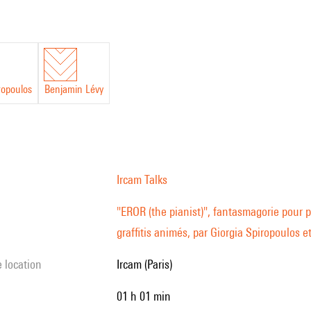
le
ropoulos
Benjamin Lévy
-
ateur,
Ircam Talks
tion
"EROR (the pianist)", fantasmagorie pour p
graffitis animés, par Giorgia Spiropoulos 
s
e location
Ircam (Paris)
01 h 01 min