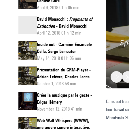
Daniele Ghisi
April 9, 2018 01 h 05 min
David Monacchi :
Fragments of
Extinction
- David Monacchi
April 12, 2018 01 h 12 min
Inside out - Carmine-Emanuele
Cella, Serge Lemouton
May 14, 2018 01 h 06 min
Présentation du GRM-Player -
Adrien Lefèvre, Charles Lecca
October 1, 2018 58 min
Créer la musique par le geste -
Dans cet Irca
#008
Edgar Hémery
November 12, 2018 41 min
leur travail 
Ircam
ManiFeste-20
Talks
Web Wall Whispers (WWW),
une œuvre sonore interactive.
: