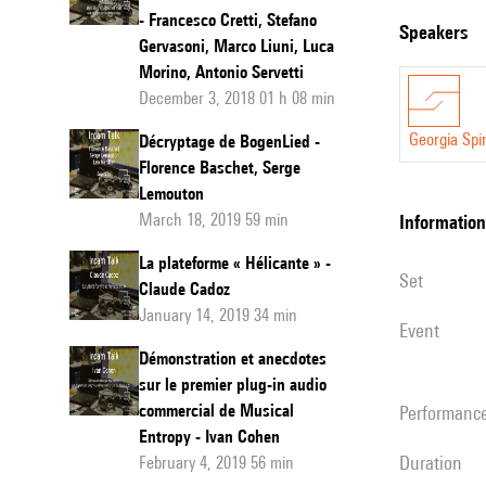
- Francesco Cretti, Stefano
EROR
speakers
Gervasoni, Marco Liuni, Luca
(The
Morino, Antonio Servetti
Pianist)
,
December 3, 2018 01 h 08 min
spectac
Georgia Spi
Décryptage de BogenLied -
pour
Florence Baschet, Serge
un
Lemouton
March 18, 2019 59 min
information
pianiste
improvis
La plateforme « Hélicante » -
set
vidéo
Claude Cadoz
January 14, 2019 34 min
d'anima
event
et
Démonstration et anecdotes
sur le premier plug-in audio
lumière
commercial de Musical
performanc
Entropy - Ivan Cohen
duration
February 4, 2019 56 min