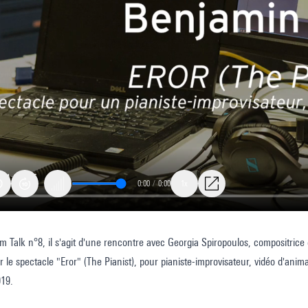
0:00
/
0:00
1x
m Talk n°8, il s'agit d'une rencontre avec Georgia Spiropoulos, compositrice 
sur le spectacle "Eror" (The Pianist), pour pianiste-improvisateur, vidéo d'ani
19.