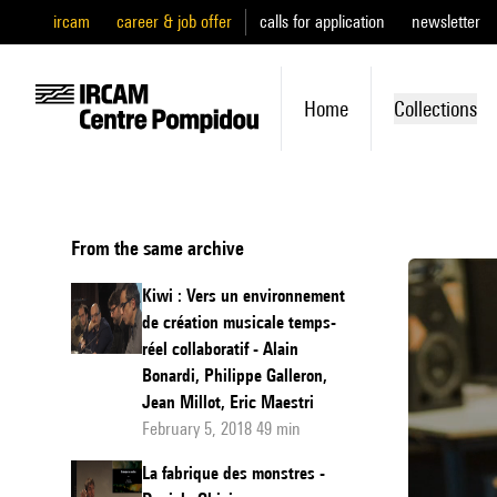
ircam
career & job offer
calls for application
newsletter
Home
Collections
From the same archive
Kiwi : Vers un environnement
de création musicale temps-
réel collaboratif - Alain
Bonardi, Philippe Galleron,
Jean Millot, Eric Maestri
February 5, 2018 49 min
La fabrique des monstres -