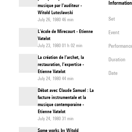
information
musique par l’auditeur -
Witold Lutosławski
set
July 26, 1980 46 min
L’école de Mirecourt - Etienne
event
Vatelot
July 23, 1980 01 h 02 min
performanc
La création de l’archet, la
duration
restauration, l’expertise -
Etienne Vatelot
date
July 24, 1980 44 min
Débat avec Claude Samuel : La
facture instrumentale et la
musique contemporaine -
Etienne Vatelot
July 24, 1980 31 min
Some works by Witold