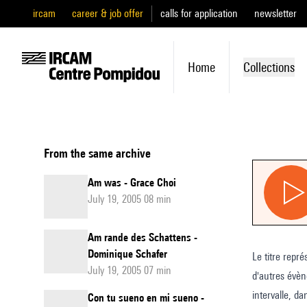
ircam
career & job offer
calls for application
newsletter
Home
Collections
From the same archive
Am was - Grace Choi
July 19, 2005 08 min
Am rande des Schattens -
Dominique Schafer
Le titre repré
July 19, 2005 07 min
d'autres évèn
intervalle, d
Con tu sueno en mi sueno -