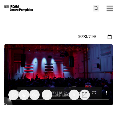
0:00
/
0:00
1x
Pendulum