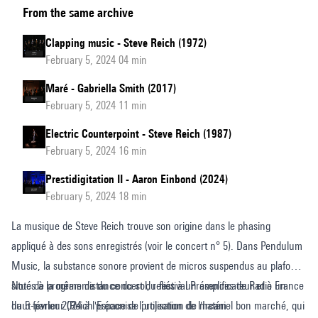
From the same archive
Music
Clapping music - Steve Reich (1972)
February 5, 2024 04 min
Maré - Gabriella Smith (2017)
February 5, 2024 11 min
Electric Counterpoint - Steve Reich (1987)
February 5, 2024 16 min
Prestidigitation II - Aaron Einbond (2024)
February 5, 2024 18 min
La musique de Steve Reich trouve son origine dans le phasing
appliqué à des sons enregistrés (voir le concert n° 5). Dans Pendulum
Music, la substance sonore provient de micros suspendus au plafond,
situés à la même distance du sol, reliés à un amplificateur et à un
Note de programme du concert du festival Présences de Radio France
haut-parleur (Reich préconise l’utilisation de matériel bon marché, qui
du 5 février 2024 à l'Espace de projection de l'Ircam.