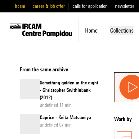
ircam
career & job offer
calls for application
newsletter
Home
Collections
From the same archive
Something golden in the night
- Christopher Swithinbank
(2012)
undefined 11 min
Caprice - Keita Matsumiya
Work by
undefined 07 min