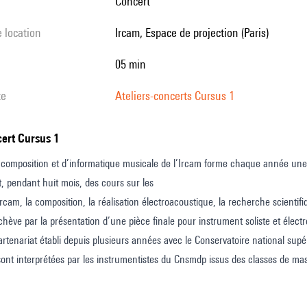
Concert
e location
Ircam, Espace de projection (Paris)
05 min
te
Ateliers-concerts Cursus 1
ncert Cursus 1
composition et d’informatique musicale de l’Ircam forme chaque année une 
t, pendant huit mois, des cours sur les
l’Ircam, la composition, la réalisation électroacoustique, la recherche scien
chève par la présentation d’une pièce finale pour instrument soliste et élect
rtenariat établi depuis plusieurs années avec le Conservatoire national sup
ont interprétées par les instrumentistes du Cnsmdp issus des classes de m