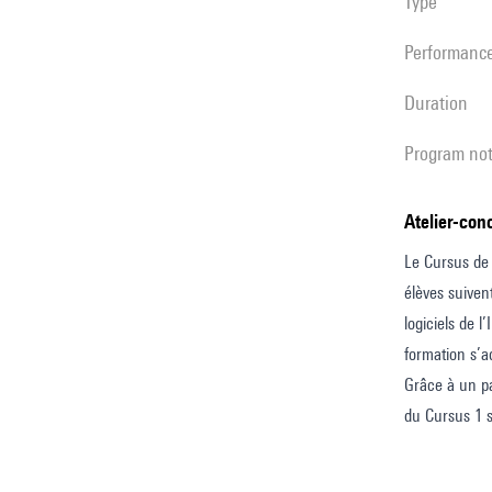
Type
performanc
duration
program no
Atelier-co
Le Cursus de 
élèves suiven
logiciels de 
formation s’a
Grâce à un pa
du Cursus 1 s