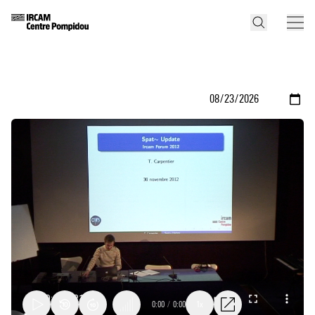
0:00
/
0:00
1x