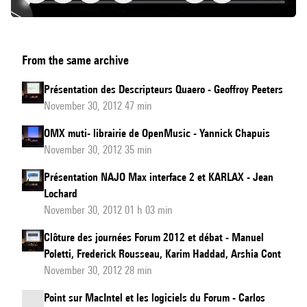
Actualité
From the same archive
Spat
Présentation des Descripteurs Quaero - Geoffroy Peeters
November 30, 2012 47 min
OMX muti- librairie de OpenMusic - Yannick Chapuis
November 30, 2012 35 min
Présentation NAJO Max interface 2 et KARLAX - Jean
Lochard
November 30, 2012 01 h 03 min
Clôture des journées Forum 2012 et débat - Manuel
Poletti, Frederick Rousseau, Karim Haddad, Arshia Cont
November 30, 2012 28 min
Point sur MacIntel et les logiciels du Forum - Carlos