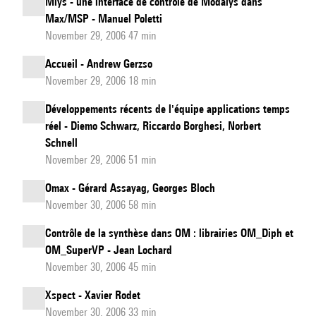
Mlys - une interface de contrôle de Modalys dans
Max/MSP - Manuel Poletti
November 29, 2006 47 min
Accueil - Andrew Gerzso
November 29, 2006 18 min
Développements récents de l'équipe applications temps
réel - Diemo Schwarz, Riccardo Borghesi, Norbert
Schnell
November 29, 2006 51 min
Omax - Gérard Assayag, Georges Bloch
November 30, 2006 58 min
Contrôle de la synthèse dans OM : librairies OM_Diph et
OM_SuperVP - Jean Lochard
November 30, 2006 45 min
Xspect - Xavier Rodet
November 30, 2006 33 min