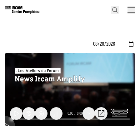
0:00
/
0:00
1x
News