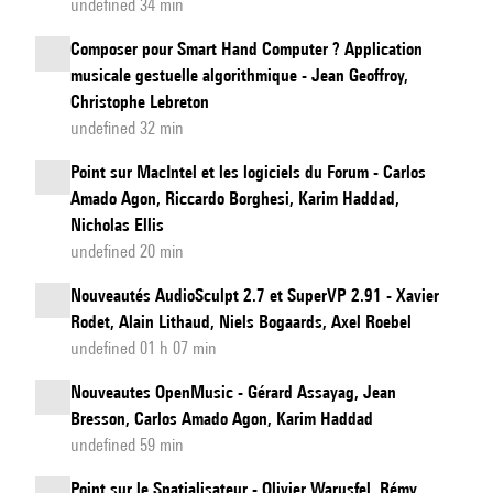
undefined 34 min
Composer pour Smart Hand Computer ? Application
musicale gestuelle algorithmique - Jean Geoffroy,
Christophe Lebreton
undefined 32 min
Point sur MacIntel et les logiciels du Forum - Carlos
Amado Agon, Riccardo Borghesi, Karim Haddad,
Nicholas Ellis
undefined 20 min
Nouveautés AudioSculpt 2.7 et SuperVP 2.91 - Xavier
Rodet, Alain Lithaud, Niels Bogaards, Axel Roebel
undefined 01 h 07 min
Nouveautes OpenMusic - Gérard Assayag, Jean
Bresson, Carlos Amado Agon, Karim Haddad
undefined 59 min
Point sur le Spatialisateur - Olivier Warusfel, Rémy