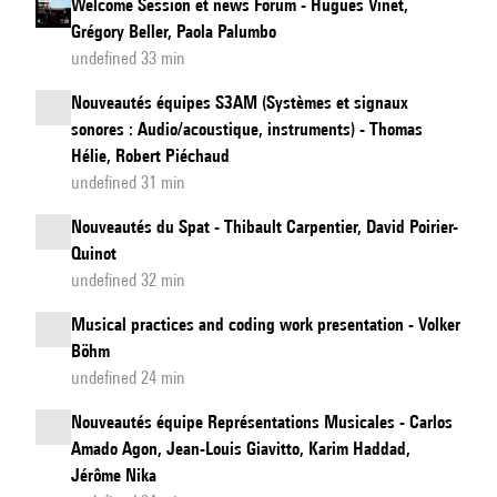
Welcome Session et news Forum - Hugues Vinet,
Grégory Beller, Paola Palumbo
undefined 33 min
Nouveautés équipes S3AM (Systèmes et signaux
sonores : Audio/acoustique, instruments) - Thomas
Hélie, Robert Piéchaud
undefined 31 min
Nouveautés du Spat - Thibault Carpentier, David Poirier-
Quinot
undefined 32 min
Musical practices and coding work presentation - Volker
Böhm
undefined 24 min
Nouveautés équipe Représentations Musicales - Carlos
Amado Agon, Jean-Louis Giavitto, Karim Haddad,
Jérôme Nika