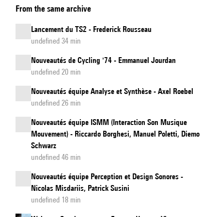
From the same archive
from
Ircam
Lancement du TS2 - Frederick Rousseau
Amplify
undefined 34 min
Nouveautés de Cycling '74 - Emmanuel Jourdan
undefined 20 min
Nouveautés équipe Analyse et Synthèse - Axel Roebel
undefined 26 min
Nouveautés équipe ISMM (Interaction Son Musique
Mouvement) - Riccardo Borghesi, Manuel Poletti, Diemo
Schwarz
undefined 46 min
Nouveautés équipe Perception et Design Sonores -
Nicolas Misdariis, Patrick Susini
undefined 18 min