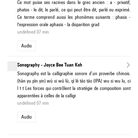
Ce mot puise ses racines dans le grec ancien : a - privatif,
phatos - le dit, le parlé, ce qui peut être dit, parlé ou exprimé.
Ce terme comprend aussi les phonèmes suivants : phasis -
l'expression orale aphasis - la disparition grad
undefined 07 min
Audio
Sonography - Joyce Bee Tuan Koh
Sonography est la calligraphie sonore d’un proverbe chinois.
(hàn yu pìn yin) wú si wú lù, qì lè táo táo (IPA) wu si wu lu, ci
l t t Les forces qui contrôlent la stratégie de composition sont
apparentées à celles de la calligr
undefined 07 min
Audio