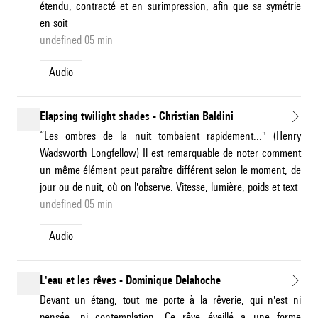
étendu, contracté et en surimpression, afin que sa symétrie
en soit
undefined 05 min
Audio
Elapsing twilight shades - Christian Baldini
“Les ombres de la nuit tombaient rapidement..." (Henry
Wadsworth Longfellow) Il est remarquable de noter comment
un même élément peut paraître différent selon le moment, de
jour ou de nuit, où on l'observe. Vitesse, lumière, poids et text
undefined 05 min
Audio
L'eau et les rêves - Dominique Delahoche
Devant un étang, tout me porte à la rêverie, qui n'est ni
pensée, ni contemplation. Ce rêve éveillé a une forme