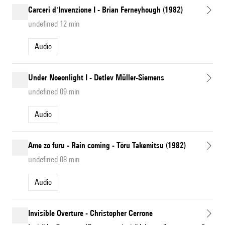
Carceri d'Invenzione I - Brian Ferneyhough (1982)
undefined 12 min
Audio
Under Noeonlight I - Detlev Müller-Siemens
undefined 09 min
Audio
Ame zo furu - Rain coming - Tōru Takemitsu (1982)
undefined 08 min
Audio
Invisible Overture - Christopher Cerrone