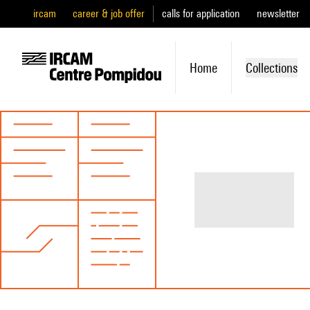
ircam
career & job offer
calls for application
newsletter
Home
Collections