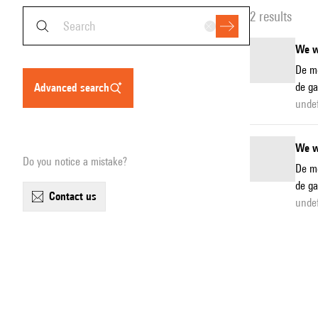
2 results
We w
De mê
de ga
advanced search
unde
We w
Do you notice a mistake?
De mê
de ga
contact us
unde