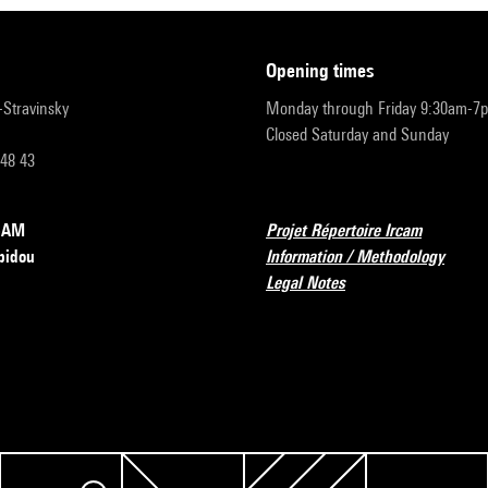
opening times
r-Stravinsky
Monday through Friday 9:30am-7
Closed Saturday and Sunday
 48 43
RCAM
Projet Répertoire Ircam
pidou
Information / Methodology
Legal Notes