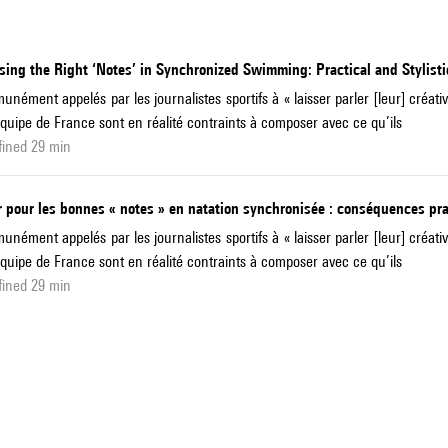
ing the Right ‘Notes’ in Synchronized Swimming: Practical and Stylisti
nément appelés par les journalistes sportifs à « laisser parler [leur] créat
équipe de France sont en réalité contraints à composer avec ce qu’ils
fined 29 min
 pour les bonnes « notes » en natation synchronisée : conséquences prat
nément appelés par les journalistes sportifs à « laisser parler [leur] créat
équipe de France sont en réalité contraints à composer avec ce qu’ils
fined 29 min