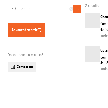
2 results
Choos
Commu
de l’
advanced search
unde
Opter
Do you notice a mistake?
Commu
de l’
contact us
unde