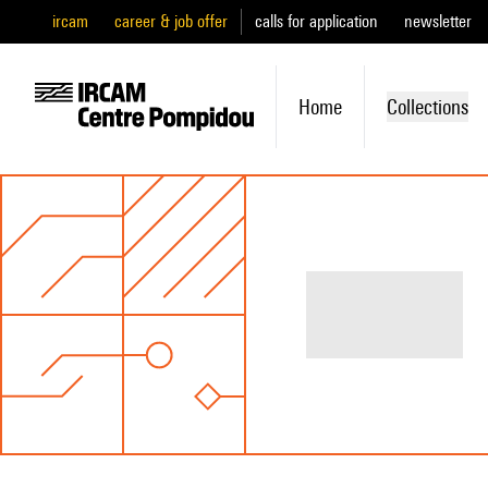
ircam
career & job offer
calls for application
newsletter
Home
Collections