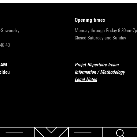
opening times
r-Stravinsky
Monday through Friday 9:30am-7
Closed Saturday and Sunday
 48 43
RCAM
Projet Répertoire Ircam
pidou
Information / Methodology
Legal Notes