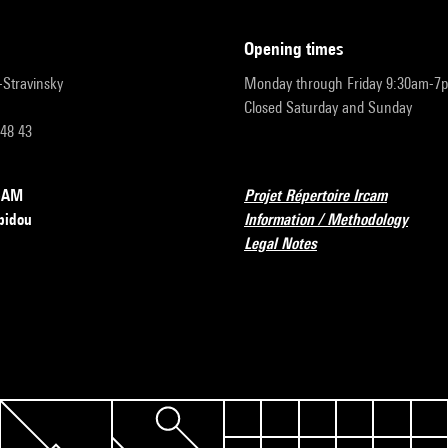
opening times
r-Stravinsky
Monday through Friday 9:30am-7
Closed Saturday and Sunday
 48 43
RCAM
Projet Répertoire Ircam
pidou
Information / Methodology
Legal Notes