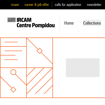
ircam
career & job offer
calls for application
newsletter
Home
Collections