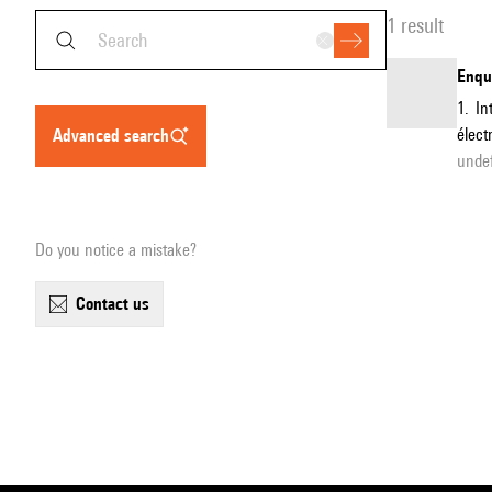
1 result
Enquê
1. In
élec
advanced search
unde
Do you notice a mistake?
contact us