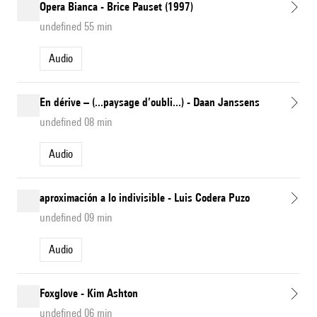
Opera Bianca - Brice Pauset (1997)
undefined 55 min
Audio
En dérive – (...paysage d’oubli...) - Daan Janssens
undefined 08 min
Audio
aproximación a lo indivisible - Luis Codera Puzo
undefined 09 min
Audio
Foxglove - Kim Ashton
undefined 06 min