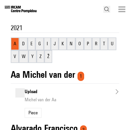
2021
A
D
E
G
I
J
K
N
O
P
R
T
U
V
W
Y
Z
Ž
Aa Michel van der
1
Upload
Michel van der Aa
Piece
Alvarado Francisco
2