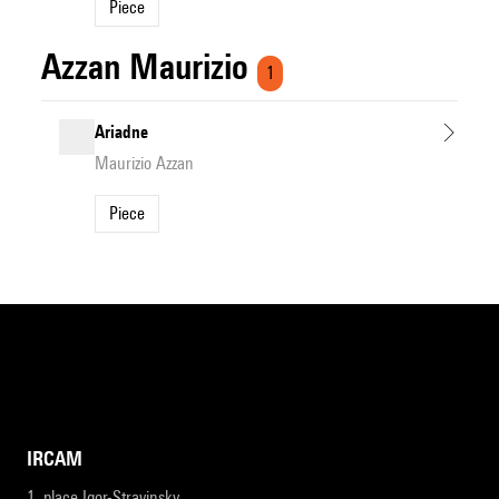
Piece
Azzan Maurizio
1
Ariadne
Maurizio Azzan
Piece
IRCAM
1, place Igor-Stravinsky