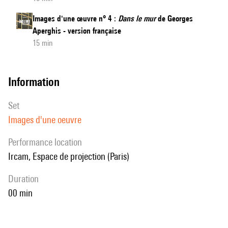
Images d'une œuvre n° 4 :
Dans le mur
de Georges
Aperghis - version française
15 min
information
set
Images d'une oeuvre
performance location
Ircam, Espace de projection (Paris)
duration
00 min