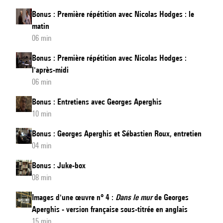
Bonus : Première répétition avec Nicolas Hodges : le
matin
06 min
Bonus : Première répétition avec Nicolas Hodges :
l'après-midi
06 min
Bonus : Entretiens avec Georges Aperghis
10 min
Bonus : Georges Aperghis et Sébastien Roux, entretien
04 min
Bonus : Juke-box
08 min
Images d'une œuvre n° 4 :
Dans le mur
de Georges
Aperghis - version française sous-titrée en anglais
15 min