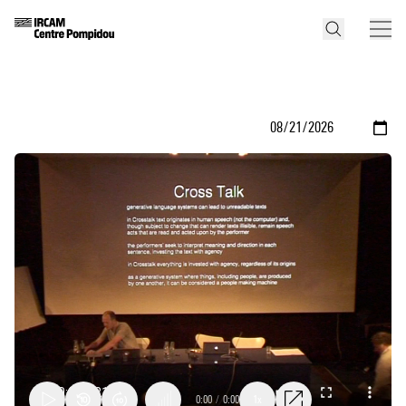
0:00
/
0:00
1x