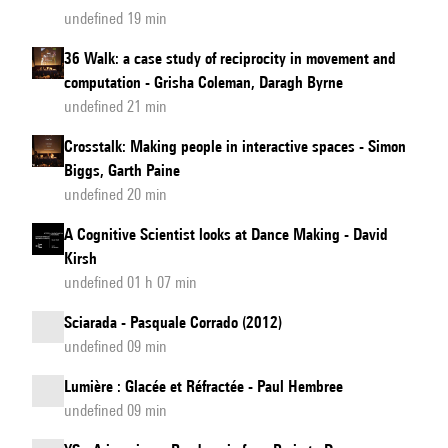
undefined 19 min
36 Walk: a case study of reciprocity in movement and
computation - Grisha Coleman, Daragh Byrne
undefined 21 min
Crosstalk: Making people in interactive spaces - Simon
Biggs, Garth Paine
undefined 20 min
A Cognitive Scientist looks at Dance Making - David
Kirsh
undefined 01 h 07 min
Sciarada - Pasquale Corrado (2012)
undefined 09 min
Lumière : Glacée et Réfractée - Paul Hembree
undefined 09 min