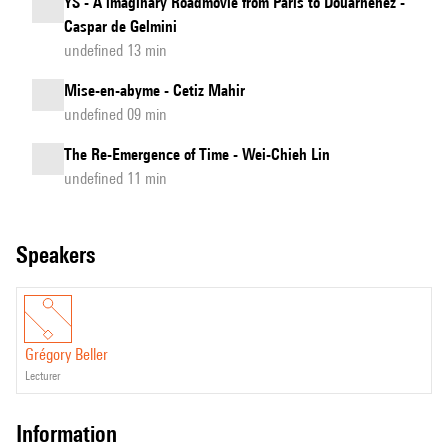
YS - A imaginary Roadmovie from Paris to Douarnenez -
Caspar de Gelmini
undefined 13 min
Mise-en-abyme - Cetiz Mahir
undefined 09 min
The Re-Emergence of Time - Wei-Chieh Lin
undefined 11 min
speakers
Grégory Beller
lecturer
information