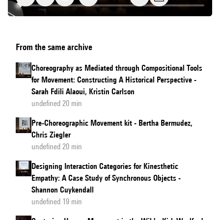
The
From the same archive
synekine
Project
Choreography as Mediated through Compositional Tools
for Movement: Constructing A Historical Perspective -
Sarah Fdili Alaoui, Kristin Carlson
undefined 20 min
Pre-Choreographic Movement kit - Bertha Bermudez,
Chris Ziegler
undefined 20 min
Designing Interaction Categories for Kinesthetic
Empathy: A Case Study of Synchronous Objects -
Shannon Cuykendall
undefined 19 min