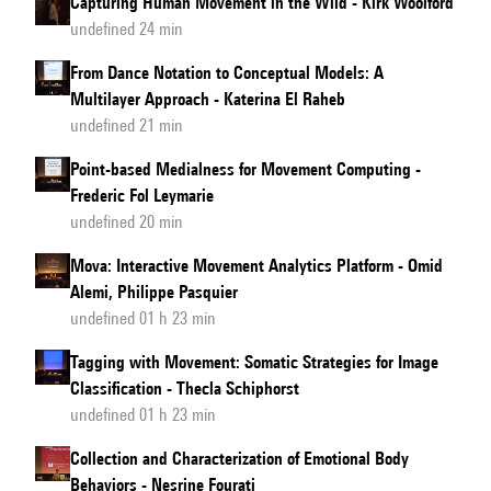
Capturing Human Movement in the Wild - Kirk Woolford
undefined 24 min
From Dance Notation to Conceptual Models: A
Multilayer Approach - Katerina El Raheb
undefined 21 min
Point-based Medialness for Movement Computing -
Frederic Fol Leymarie
undefined 20 min
Mova: Interactive Movement Analytics Platform - Omid
Alemi, Philippe Pasquier
undefined 01 h 23 min
Tagging with Movement: Somatic Strategies for Image
Classification - Thecla Schiphorst
undefined 01 h 23 min
Collection and Characterization of Emotional Body
Behaviors - Nesrine Fourati