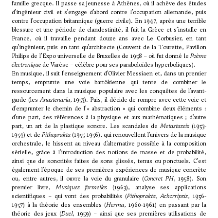
famille grecque. Il passe sa jeunesse à Athènes, où il achève des études
d’ingénieur civil et s’engage d’abord contre l’occupation allemande, puis
contre l’occupation britannique (guerre civile). En 1947, après une terrible
blessure et une période de clandestinité, il fuit la Grèce et s’installe en
France, où il travaille pendant douze ans avec Le Corbusier, en tant
qu’ingénieur, puis en tant qu’architecte (Couvent de la Tourette, Pavillon
Philips de l’Expo universelle de Bruxelles de 1958 – où fut donné le
Poème
électronique
de
Varèse
– célèbre pour ses paraboloïdes hyperboliques).
En musique, il suit l’enseignement d’
Olivier Messiaen
et, dans un premier
temps, emprunte une voie bartókienne qui tente de combiner le
ressourcement dans la musique populaire avec les conquêtes de l’avant-
garde (les
Anastenaria
, 1953). Puis, il décide de rompre avec cette voie et
d’emprunter le chemin de l’« abstraction » qui combine deux éléments :
d’une part, des références à la physique et aux mathématiques ; d’autre
part, un art de la plastique sonore. Les scandales de
Metastaseis
(1953-
1954) et de
Pithoprakta
(1955-1956), qui renouvellent l’univers de la musique
orchestrale, le hissent au niveau d’alternative possible à la composition
sérielle, grâce à l’introduction des notions de masse et de probabilité,
ainsi que de sonorités faites de sons glissés, tenus ou ponctuels. C’est
également l’époque de ses premières expériences de musique concrète
ou, entre autres, il ouvre la voie du granulaire (
Concret PH
, 1958). Son
premier livre,
Musiques formelles
(1963), analyse ses applications
scientifiques – qui vont des probabilités (
Pithoprakta
,
Achorripsis
, 1956-
1957) à la théorie des ensembles (
Herma
, 1960-1961) en passant par la
théorie des jeux (
Duel
, 1959) – ainsi que ses premières utilisations de