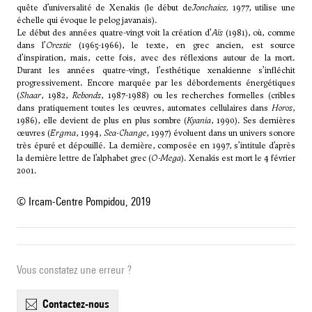
quête d’universalité de Xenakis (le début de
Jonchaies
,
1977, utilise une
échelle qui évoque le pelog javanais).
Le début des années quatre-vingt voit la création d’
Aïs
(1981), où, comme
dans l’
Orestie
(1965-1966), le texte, en grec ancien, est source
d’inspiration, mais, cette fois, avec des réflexions autour de la mort.
Durant les années quatre-vingt, l’esthétique xenakienne s’infléchit
progressivement. Encore marquée par les débordements énergétiques
(
Shaar
, 1982,
Rebonds
, 1987-1988) ou les recherches formelles (cribles
dans pratiquement toutes les œuvres, automates cellulaires dans
Horos
,
1986), elle devient de plus en plus sombre (
Kyania
, 1990). Ses dernières
œuvres (
Ergma
, 1994,
Sea-Change
, 1997) évoluent dans un univers sonore
très épuré et dépouillé. La dernière, composée en 1997, s’intitule d’après
la dernière lettre de l’alphabet grec (
O-Mega
). Xenakis est mort le 4 février
2001.
© Ircam-Centre Pompidou, 2019
Vous constatez une erreur ?
contactez-nous