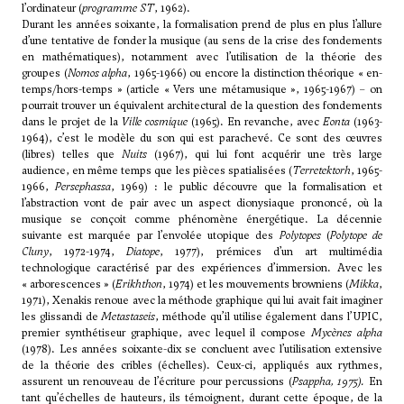
l’ordinateur (
programme ST
, 1962).
Durant les années soixante, la formalisation prend de plus en plus l’allure
d’une tentative de fonder la musique (au sens de la crise des fondements
en mathématiques), notamment avec l’utilisation de la théorie des
groupes (
Nomos alpha
, 1965-1966) ou encore la distinction théorique « en-
temps/hors-temps » (article « Vers une métamusique », 1965-1967) – on
pourrait trouver un équivalent architectural de la question des fondements
dans le projet de la
Ville cosmique
(1965). En revanche, avec
Eonta
(1963-
1964), c’est le modèle du son qui est parachevé. Ce sont des œuvres
(libres) telles que
Nuits
(1967), qui lui font acquérir une très large
audience, en même temps que les pièces spatialisées (
Terretektorh
, 1965-
1966,
Persephassa
, 1969) : le public découvre que la formalisation et
l’abstraction vont de pair avec un aspect dionysiaque prononcé, où la
musique se conçoit comme phénomène énergétique. La décennie
suivante est marquée par l’envolée utopique des
Polytopes
(
Polytope de
Cluny
, 1972-1974,
Diatope
, 1977), prémices d’un art multimédia
technologique caractérisé par des expériences d’immersion. Avec les
« arborescences » (
Erikhthon
, 1974) et les mouvements browniens (
Mikka
,
1971), Xenakis renoue avec la méthode graphique qui lui avait fait imaginer
les glissandi de
Metastaseis
, méthode qu’il utilise également dans l’UPIC,
premier synthétiseur graphique, avec lequel il compose
Mycènes alpha
(1978). Les années soixante-dix se concluent avec l’utilisation extensive
de la théorie des cribles (échelles). Ceux-ci, appliqués aux rythmes,
assurent un renouveau de l’écriture pour percussions (
Psappha
, 1975).
En
tant qu’échelles de hauteurs, ils témoignent, durant cette époque, de la