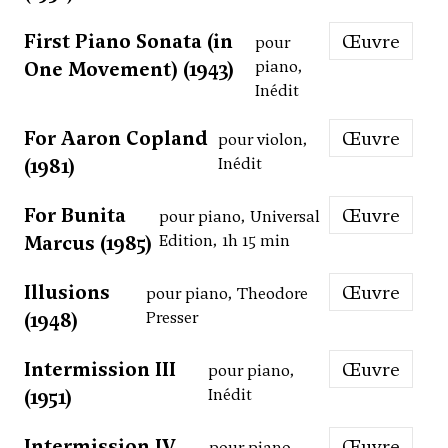
First Piano Sonata (in
Œuvre
pour
One Movement) (1943)
piano,
Inédit
For Aaron Copland
Œuvre
pour violon,
(1981)
Inédit
For Bunita
Œuvre
pour piano, Universal
Marcus (1985)
Edition, 1h 15 min
Illusions
Œuvre
pour piano, Theodore
(1948)
Presser
Intermission III
Œuvre
pour piano,
(1951)
Inédit
Intermission IV
Œuvre
pour piano,