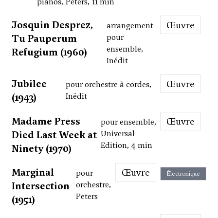
pianos, Peters, 11 min
Josquin Desprez,
Œuvre
arrangement
Tu Pauperum
pour
ensemble,
Refugium (1960)
Inédit
Jubilee
Œuvre
pour orchestre à cordes,
(1943)
Inédit
Madame Press
Œuvre
pour ensemble,
Died Last Week at
Universal
Edition, 4 min
Ninety (1970)
Marginal
Œuvre
pour
Électronique
Intersection
orchestre,
Peters
(1951)