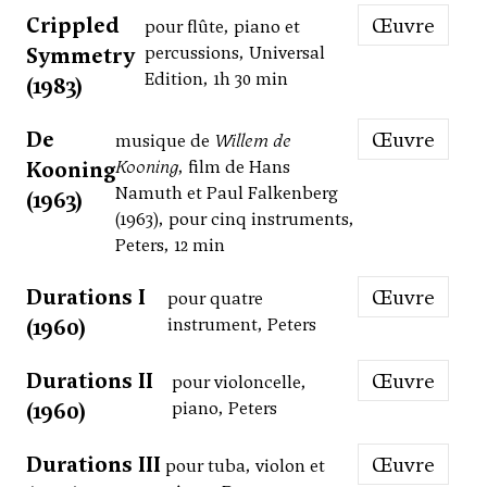
Crippled
Œuvre
pour flûte, piano et
Symmetry
percussions, Universal
Edition, 1h 30 min
(1983)
De
Œuvre
musique de
Willem de
Kooning
Kooning
, film de Hans
Namuth et Paul Falkenberg
(1963)
(1963), pour cinq instruments,
Peters, 12 min
Durations I
Œuvre
pour quatre
(1960)
instrument, Peters
Durations II
Œuvre
pour violoncelle,
(1960)
piano, Peters
Durations III
Œuvre
pour tuba, violon et