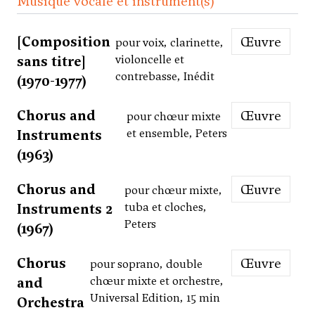
Musique vocale et instrument(s)
[Composition
Œuvre
pour voix, clarinette,
sans titre]
violoncelle et
contrebasse, Inédit
(1970-1977)
Chorus and
Œuvre
pour chœur mixte
Instruments
et ensemble, Peters
(1963)
Chorus and
Œuvre
pour chœur mixte,
Instruments 2
tuba et cloches,
Peters
(1967)
Chorus
Œuvre
pour soprano, double
and
chœur mixte et orchestre,
Universal Edition, 15 min
Orchestra