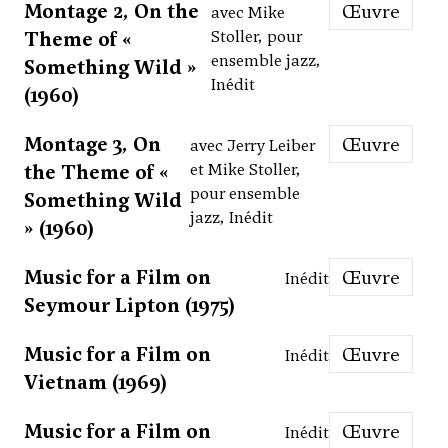
Montage 2, On the
Œuvre
avec Mike
Theme of «
Stoller, pour
ensemble jazz,
Something Wild »
Inédit
(1960)
Montage 3, On
Œuvre
avec Jerry Leiber
the Theme of «
et Mike Stoller,
pour ensemble
Something Wild
jazz, Inédit
» (1960)
Music for a Film on
Œuvre
Inédit
Seymour Lipton (1975)
Music for a Film on
Œuvre
Inédit
Vietnam (1969)
Music for a Film on
Œuvre
Inédit