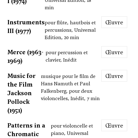
I (1974)
Universal Edition, 18
min
Instruments
Œuvre
pour flûte, hautbois et
III (1977)
percussions, Universal
Edition, 20 min
Merce (1963-
Œuvre
pour percussion et
1969)
clavier, Inédit
Music for
Œuvre
musique pour le film de
the Film
Hans Namuth et Paul
Falkenberg, pour deux
Jackson
violoncelles, Inédit, 7 min
Pollock
(1951)
Patterns in a
Œuvre
pour violoncelle et
Chromatic
piano, Universal