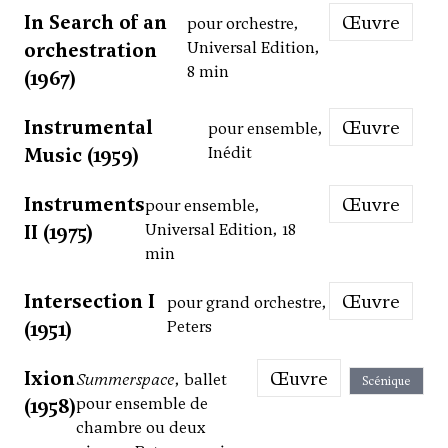
In Search of an
Œuvre
pour orchestre,
orchestration
Universal Edition,
8 min
(1967)
Instrumental
Œuvre
pour ensemble,
Music (1959)
Inédit
Instruments
Œuvre
pour ensemble,
II (1975)
Universal Edition, 18
min
Intersection I
Œuvre
pour grand orchestre,
(1951)
Peters
Ixion
Œuvre
Summerspace
, ballet
Scénique
(1958)
pour ensemble de
chambre ou deux