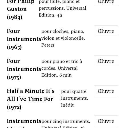
For Philip
Œuvre
pour flûte, piano et
Guston
percussions, Universal
Edition, 4h
(1984)
Four
Œuvre
pour cloches, piano,
Instruments
violon et violoncelle,
Peters
(1965)
Four
Œuvre
pour piano et trio à
Instruments
cordes, Universal
Edition, 6 min
(1975)
Half a Minute It's
Œuvre
pour quatre
All I've Time For
instruments,
Inédit
(1972)
Instruments
Œuvre
pour cinq instruments,