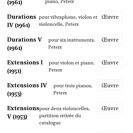
(1961)
piano, Peters
Durations
Œuvre
pour vibraphone, violon et
IV (1961)
violoncelle, Peters
Durations V
Œuvre
pour six instruments,
(1961)
Peters
Extensions I
Œuvre
pour violon et piano,
(1951)
Peters
Extensions IV
Œuvre
pour trois pianos,
(1953)
Peters
Extensions
Œuvre
pour deux violoncelles,
V (1953)
partition retirée du
catalogue