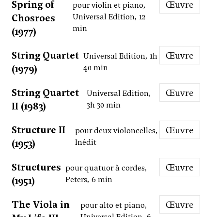
Spring of
Œuvre
pour violin et piano,
Chosroes
Universal Edition, 12
min
(1977)
String Quartet
Œuvre
Universal Edition, 1h
(1979)
40 min
String Quartet
Œuvre
Universal Edition,
II (1983)
3h 30 min
Structure II
Œuvre
pour deux violoncelles,
(1953)
Inédit
Structures
Œuvre
pour quatuor à cordes,
(1951)
Peters, 6 min
The Viola in
Œuvre
pour alto et piano,
Universal Edition, 6