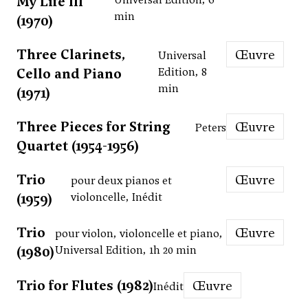
My Life III
min
(1970)
Three Clarinets,
Œuvre
Universal
Cello and Piano
Edition, 8
min
(1971)
Three Pieces for String
Œuvre
Peters
Quartet (1954-1956)
Trio
Œuvre
pour deux pianos et
(1959)
violoncelle, Inédit
Trio
Œuvre
pour violon, violoncelle et piano,
(1980)
Universal Edition, 1h 20 min
Trio for Flutes (1982)
Œuvre
Inédit