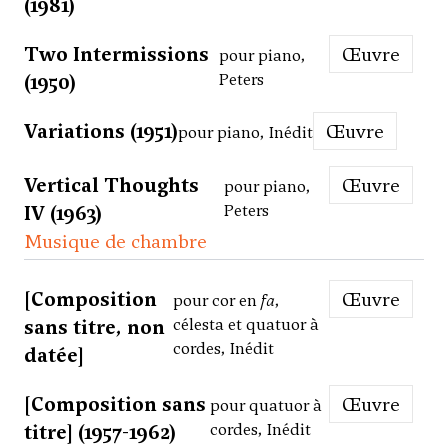
(1981)
Two Intermissions
Œuvre
pour piano,
(1950)
Peters
Variations (1951)
Œuvre
pour piano, Inédit
Vertical Thoughts
Œuvre
pour piano,
IV (1963)
Peters
Musique de chambre
[Composition
Œuvre
pour cor en
fa
,
sans titre, non
célesta et quatuor à
cordes, Inédit
datée]
[Composition sans
Œuvre
pour quatuor à
titre] (1957-1962)
cordes, Inédit