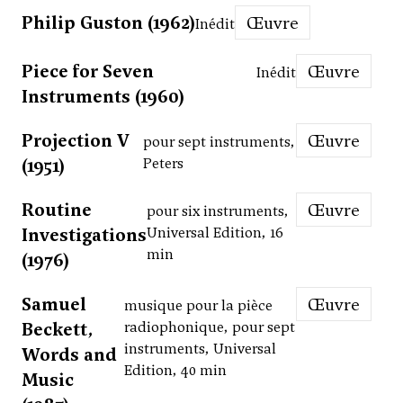
Philip Guston (1962)
Œuvre
Inédit
Piece for Seven
Œuvre
Inédit
Instruments (1960)
Projection V
Œuvre
pour sept instruments,
(1951)
Peters
Routine
Œuvre
pour six instruments,
Investigations
Universal Edition, 16
min
(1976)
Samuel
Œuvre
musique pour la pièce
Beckett,
radiophonique, pour sept
instruments, Universal
Words and
Edition, 40 min
Music