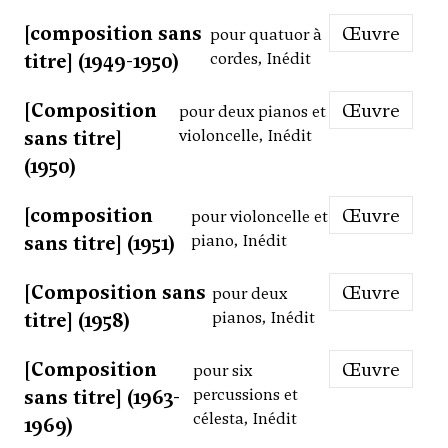
[composition sans
Œuvre
pour quatuor à
titre] (1949-1950)
cordes, Inédit
[Composition
Œuvre
pour deux pianos et
sans titre]
violoncelle, Inédit
(1950)
[composition
Œuvre
pour violoncelle et
sans titre] (1951)
piano, Inédit
[Composition sans
Œuvre
pour deux
titre] (1958)
pianos, Inédit
[Composition
Œuvre
pour six
sans titre] (1963-
percussions et
célesta, Inédit
1969)