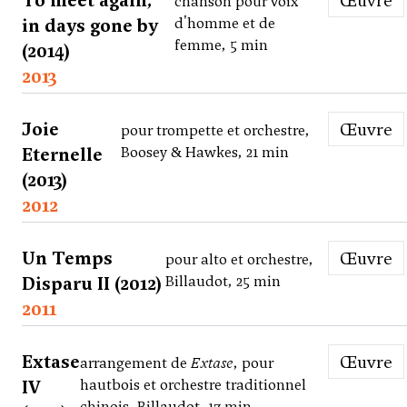
To meet again,
Œuvre
chanson pour voix
in days gone by
d'homme et de
femme, 5 min
(2014)
2013
Joie
Œuvre
pour trompette et orchestre,
Eternelle
Boosey & Hawkes, 21 min
(2013)
2012
Un Temps
Œuvre
pour alto et orchestre,
Disparu II (2012)
Billaudot, 25 min
2011
Extase
Œuvre
arrangement de
Extase
, pour
IV
hautbois et orchestre traditionnel
chinois, Billaudot, 17 min