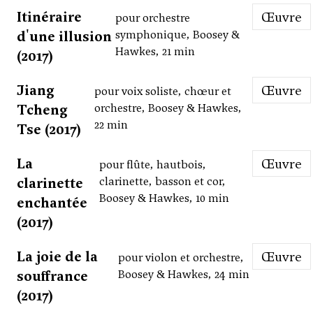
Itinéraire
Œuvre
pour orchestre
d'une illusion
symphonique, Boosey &
Hawkes, 21 min
(2017)
Jiang
Œuvre
pour voix soliste, chœur et
Tcheng
orchestre, Boosey & Hawkes,
22 min
Tse (2017)
La
Œuvre
pour flûte, hautbois,
clarinette
clarinette, basson et cor,
Boosey & Hawkes, 10 min
enchantée
(2017)
La joie de la
Œuvre
pour violon et orchestre,
souffrance
Boosey & Hawkes, 24 min
(2017)