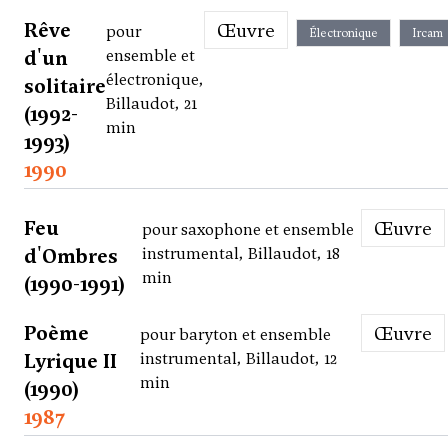
Rêve
Œuvre
pour
Électronique
Ircam
d'un
ensemble et
électronique,
solitaire
Billaudot, 21
(1992-
min
1993)
1990
Feu
Œuvre
pour saxophone et ensemble
d'Ombres
instrumental, Billaudot, 18
min
(1990-1991)
Poème
Œuvre
pour baryton et ensemble
Lyrique II
instrumental, Billaudot, 12
min
(1990)
1987