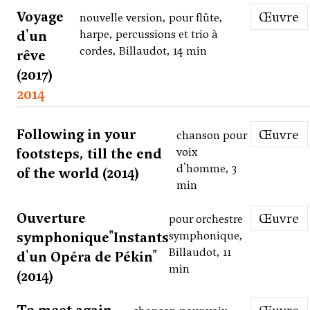
Voyage
Œuvre
nouvelle version, pour flûte,
d'un
harpe, percussions et trio à
cordes, Billaudot, 14 min
rêve
(2017)
2014
Following in your
Œuvre
chanson pour
footsteps, till the end
voix
d'homme, 3
of the world (2014)
min
Ouverture
Œuvre
pour orchestre
symphonique"Instants
symphonique,
Billaudot, 11
d'un Opéra de Pékin"
min
(2014)