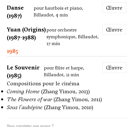
Danse
Œuvre
pour hautbois et piano,
(1987)
Billaudot, 4 min
Yuan (Origins)
Œuvre
pour orchestre
(1987-1988)
symphonique, Billaudot,
17 min
1985
Le Souvenir
Œuvre
pour flûte et harpe,
(1985)
Billaudot, 11 min
Compositions pour le cinéma
Coming Home
(Zhang Yimou, 2013)
The Flowers of war
(Zhang Yimou, 2011)
Sous l'aubépine
(Zhang Yimou, 2010)
Vous constatez une erreur ?