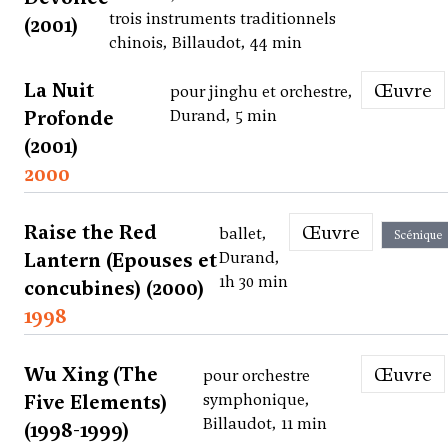
trois instruments traditionnels
(2001)
chinois, Billaudot, 44 min
La Nuit
Œuvre
pour jinghu et orchestre,
Profonde
Durand, 5 min
(2001)
2000
Raise the Red
Œuvre
ballet,
Scénique
Lantern (Epouses et
Durand,
1h 30 min
concubines) (2000)
1998
Wu Xing (The
Œuvre
pour orchestre
Five Elements)
symphonique,
Billaudot, 11 min
(1998-1999)