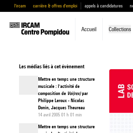
l'ircam
carrière & offres d'emploi
appels à candidatures
n
Accueil
Collections
Les médias liés à cet évènement
Mettre en temps une structure
musicale : l'activité de
composition de
Voi(rex)
par
Philippe Leroux - Nicolas
Donin, Jacques Theureau
14 avril 2005 01 h 01 min
Mettre en temps une structure