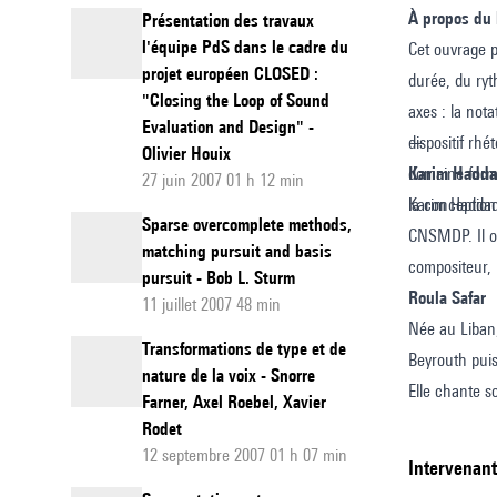
À propos du 
Présentation des travaux
de
l'équipe PdS dans le cadre du
Cet ouvrage p
STMS
projet européen CLOSED :
durée, du ryt
"Closing the Loop of Sound
axes : la nota
Evaluation and Design" -
dispositif rh
—
Olivier Houix
domaine forme
Karim Hadd
27 juin 2007 01 h 12 min
la conception
Karim Haddad 
Sparse overcomplete methods,
CNSMDP. Il ob
matching pursuit and basis
compositeur, 
pursuit - Bob L. Sturm
Roula Safar
11 juillet 2007 48 min
Née au Liban,
Transformations de type et de
Beyrouth puis
nature de la voix - Snorre
Elle chante s
Farner, Axel Roebel, Xavier
femme du tail
Rodet
Jolas,
Meditat
12 septembre 2007 01 h 07 min
intervenan
dans différen