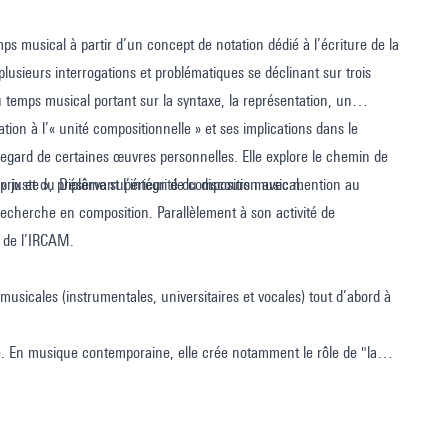
ps musical à partir d’un concept de notation dédié à l’écriture de la
usieurs interrogations et problématiques se déclinant sur trois
 du temps musical portant sur la syntaxe, la représentation, un
ion à l’« unité compositionnelle » et ses implications dans le
 regard de certaines œuvres personnelles. Elle explore le chemin de
 juste », préservant l’intégrité du discours musical.
x prix et du Diplôme supérieur de composition avec mention au
recherche en composition. Parallèlement à son activité de
s de l’IRCAM.
musicales (instrumentales, universitaires et vocales) tout d’abord à
. En musique contemporaine, elle crée notamment le rôle de "la
teur,
Femmes et Piranhas
de Florence Baschet,
De nuit
de Betsy
t, à la Cité de la musique, à l’Ircam, à l’Opéra de Montpellier,