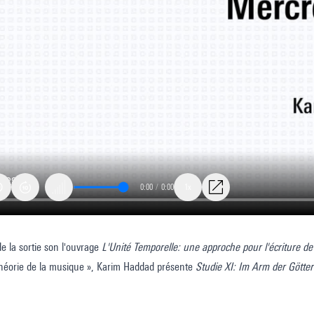
0:00
/
0:00
1x
À l'occasion de la sortie son l'ouvrage
L'Unité Temporelle: une approche pour l'écriture de 
Théorie de la musique », Karim Haddad présente
Studie XI: Im Arm der Götte
lle
i