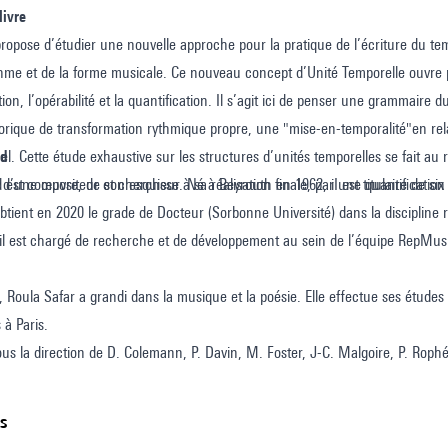
livre
ropose d’étudier une nouvelle approche pour la pratique de l’écriture du tem
hme et de la forme musicale. Ce nouveau concept d’Unité Temporelle ouvre pl
tion, l’opérabilité et la quantification. Il s’agit ici de penser une grammaire
étorique de transformation rythmique propre, une "mise-en-temporalité"en relat
l. Cette étude exhaustive sur les structures d’unités temporelles se fait au
ad
 d’une œuvre, de son esquisse à sa réalisation finale, par une quantification «
est compositeur et chercheur. Né à Beyrouth en 1962, iI est titulaire de si
tient en 2020 le grade de Docteur (Sorbonne Université) dans la discipline 
il est chargé de recherche et de développement au sein de l’équipe RepMu
 Roula Safar a grandi dans la musique et la poésie. Elle effectue ses études 
 à Paris.
ous la direction de D. Colemann, P. Davin, M. Foster, J-C. Malgoire, P. Rophé
leur" dans l'opéra
GO-gol
de Michaël Levinas,
Les Aragon
du même composi
io I et II
de Karim Haddad. Elle chante à la Salle Pleyel, au Théâtre du Châtele
ts
tes villes d’Europe, d’Afrique et du Proche-Orient.