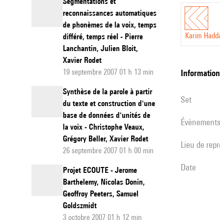
Segmentations et
reconnaissances automatiques
de phonèmes de la voix, temps
Karim Hadd
différé, temps réel - Pierre
Lanchantin, Julien Bloit,
Xavier Rodet
19 septembre 2007 01 h 13 min
informatio
Synthèse de la parole à partir
set
du texte et construction d'une
base de données d'unités de
évènement
la voix - Christophe Veaux,
Grégory Beller, Xavier Rodet
Lieu de rep
26 septembre 2007 01 h 00 min
date
Projet ECOUTE - Jerome
Barthelemy, Nicolas Donin,
Geoffroy Peeters, Samuel
Goldszmidt
3 octobre 2007 01 h 12 min