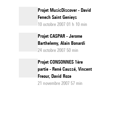
Projet MusicDiscover - David
Fenech Saint Genieys
10 octobre 2007 01 h 10 min
Projet CASPAR - Jerome
Barthelemy, Alain Bonardi
24 octobre 2007 50 min
Projet CONSONNES 1ère
partie - René Caussé, Vincent
Freour, David Roze
21 novembre 2007 57 min