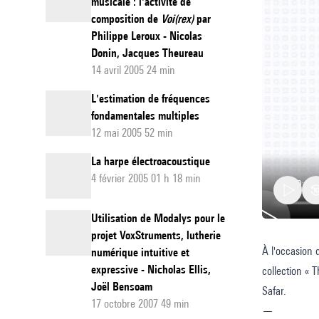
musicale : l'activité de
composition de
Voi(rex)
par
Philippe Leroux - Nicolas
Donin, Jacques Theureau
14 avril 2005 24 min
L'estimation de fréquences
fondamentales multiples
12 mai 2005 52 min
La harpe électroacoustique
4 février 2005 01 h 18 min
Utilisation de Modalys pour le
projet VoxStruments, lutherie
L’unité
numérique intuitive et
expressive - Nicholas Ellis,
collection « 
tempore
Joël Bensoam
Safar.
-
17 octobre 2007 49 min
—
Mercred